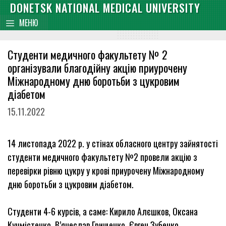
Skip
DONETSK NATIONAL MEDICAL UNIVERSITY
content
to
МЕНЮ
content
Cтуденти медичного факультету № 2
організували благодійну акцію приурочену
Міжнародному дню боротьби з цукровим
діабетом
15.11.2022
14 листопада 2022 р. у стінах обласного центру зайнятості
студенти медичного факультету №2 провели акцію з
перевірки рівню цукру у крові приурочену Міжнародному
дню боротьби з цукровим діабетом.
Студенти 4-6 курсів, а саме: Кирило Алєшков, Оксана
Кучмістенко, В’ячеслав Грищенко, Євген Зубенко,