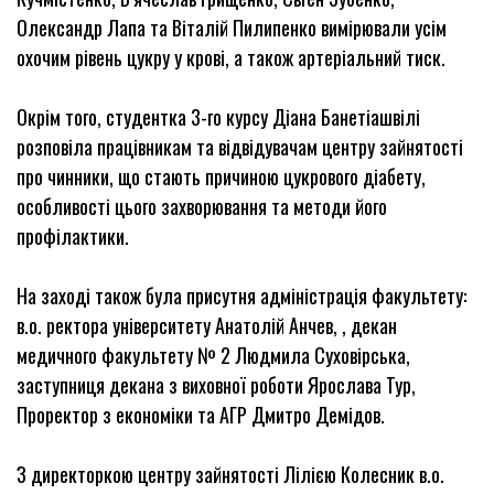
Олександр Лапа та Віталій Пилипенко вимірювали усім
охочим рівень цукру у крові, а також артеріальний тиск.
Окрім того, студентка 3-го курсу Діана Банетіашвілі
розповіла працівникам та відвідувачам центру зайнятості
про чинники, що стають причиною цукрового діабету,
особливості цього захворювання та методи його
профілактики.
На заході також була присутня адміністрація факультету:
в.о. ректора університету Анатолій Анчев, , декан
медичного факультету № 2 Людмила Суховірська,
заступниця декана з виховної роботи Ярослава Тур,
Проректор з економіки та АГР Дмитро Демідов.
З директоркою центру зайнятості Лілією Колесник в.о.