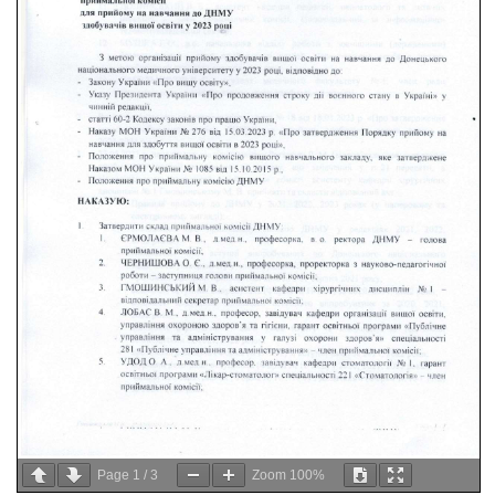
Page
1
/
3
Zoom
100%