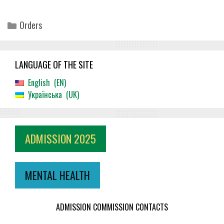
Categories
Orders
LANGUAGE OF THE SITE
English
EN
Українська
UK
ADMISSION 2025
MENTAL HEALTH
ADMISSION COMMISSION CONTACTS