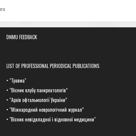
egories
ers
DNMU FEEDBACK
LIST OF PROFESSIONAL PERIODICAL PUBLICATIONS
•
“Травма
"
•
“Вісник клубу панкреатологів”
•
“Архів офтальмології України”
•
“Міжнародний неврологічний журнал”
•
"Вісник невідкладної і відновної медицини"