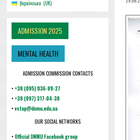
29.06.
Українська
UK
ADMISSION 2025
MENTAL HEALTH
ADMISSION COMMISSION CONTACTS
•
+38 (095) 036-89-27
•
+38 (097) 317-04-38
•
vstup@dnmu.edu.ua
OUR SOCIAL NETWORKS
•
Official DNMU Facebook group