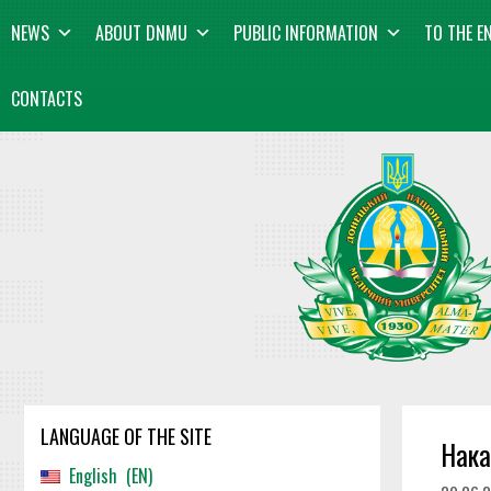
Skip
content
NEWS
ABOUT DNMU
PUBLIC INFORMATION
TO THE E
to
content
CONTACTS
LANGUAGE OF THE SITE
Нака
English
EN