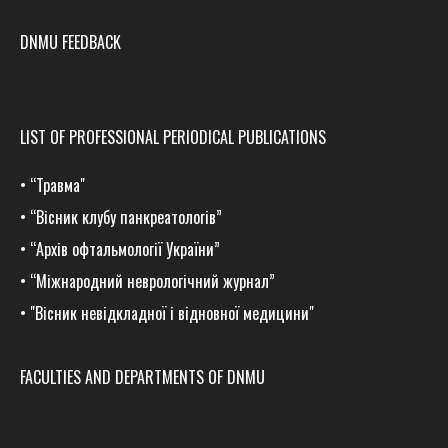
DNMU FEEDBACK
LIST OF PROFESSIONAL PERIODICAL PUBLICATIONS
•
“Травма
"
•
“Вісник клубу панкреатологів”
•
“Архів офтальмології України”
•
“Міжнародний неврологічний журнал”
•
"Вісник невідкладної і відновної медицини"
FACULTIES AND DEPARTMENTS OF DNMU