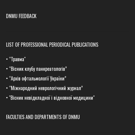
DNMU FEEDBACK
LIST OF PROFESSIONAL PERIODICAL PUBLICATIONS
•
“Травма
"
•
“Вісник клубу панкреатологів”
•
“Архів офтальмології України”
•
“Міжнародний неврологічний журнал”
•
"Вісник невідкладної і відновної медицини"
FACULTIES AND DEPARTMENTS OF DNMU