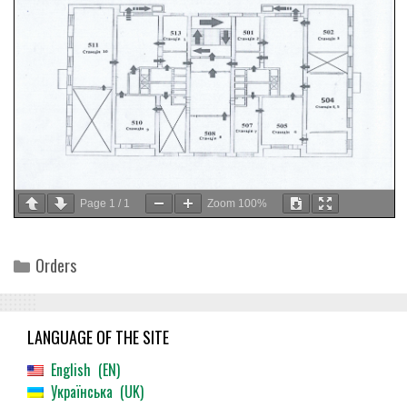
Page
1
/
1
Zoom
100%
Categories
Orders
LANGUAGE OF THE SITE
English
EN
Українська
UK