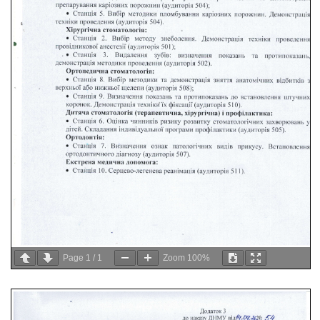
Page
1
/
1
Zoom
100%