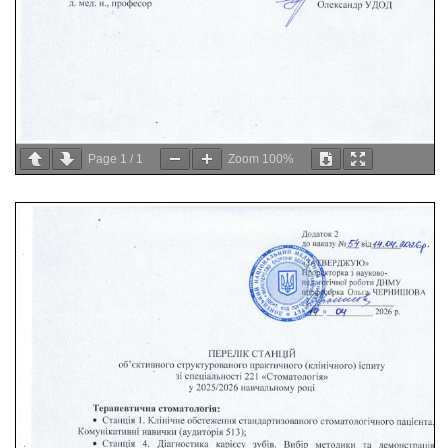
Page
1
/
1
Zoom
100%