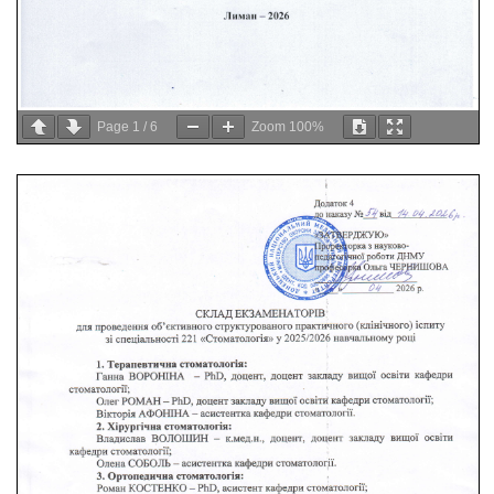
Page
1
/
6
Zoom
100%