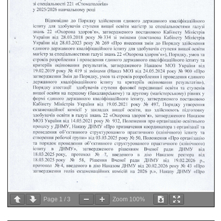
Page
1
/
3
Zoom
100%