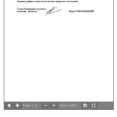
Page
1
/
1
Zoom
100%