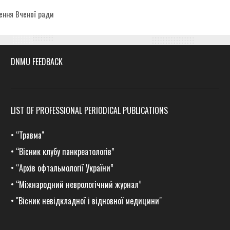
egories
ення Вченої ради
DNMU FEEDBACK
LIST OF PROFESSIONAL PERIODICAL PUBLICATIONS
•
“Травма
"
•
“Вісник клубу панкреатологів”
•
“Архів офтальмології України”
•
“Міжнародний неврологічний журнал”
•
"Вісник невідкладної і відновної медицини"