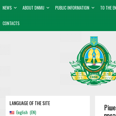
Skip
content
NEWS
ABOUT DNMU
PUBLIC INFORMATION
TO THE E
to
content
CONTACTS
LANGUAGE OF THE SITE
Ріше
English
EN
прот