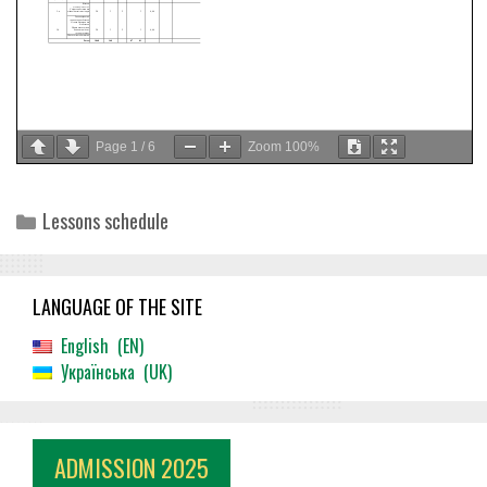
Page
1
/
6
Zoom
100%
Categories
Lessons schedule
LANGUAGE OF THE SITE
English
EN
Українська
UK
ADMISSION 2025