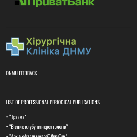
DNMU FEEDBACK
LIST OF PROFESSIONAL PERIODICAL PUBLICATIONS
•
“Травма
"
•
“Вісник клубу панкреатологів”
•
“Архів офтальмології України”