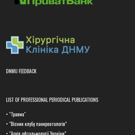
DNMU FEEDBACK
LIST OF PROFESSIONAL PERIODICAL PUBLICATIONS
•
“Травма
"
•
“Вісник клубу панкреатологів”
•
“Архів офтальмології України”