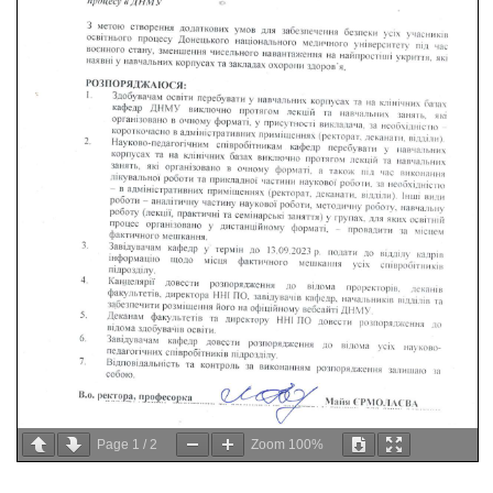
Page
1
/
2
Zoom
100%