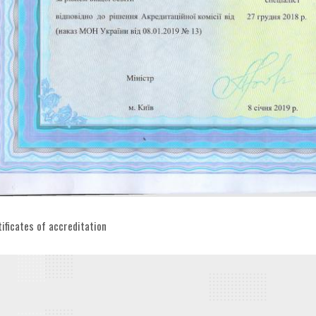
egories
tificates of accreditation