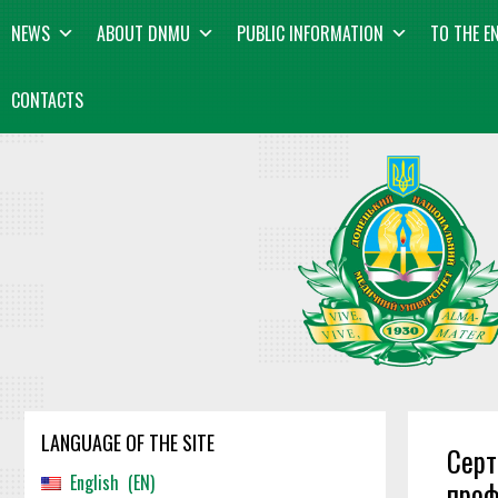
Skip
content
NEWS
ABOUT DNMU
PUBLIC INFORMATION
TO THE E
to
content
CONTACTS
LANGUAGE OF THE SITE
Серт
English
EN
проф