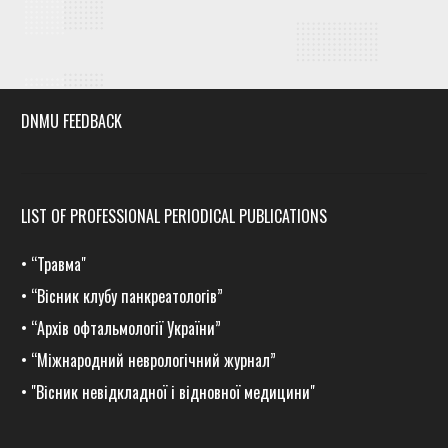
DNMU FEEDBACK
LIST OF PROFESSIONAL PERIODICAL PUBLICATIONS
•
“Травма
"
•
“Вісник клубу панкреатологів”
•
“Архів офтальмології України”
•
“Міжнародний неврологічний журнал”
•
"Вісник невідкладної і відновної медицини"