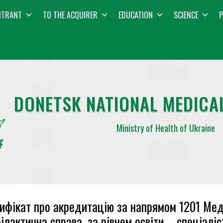
NTRANT
TO THE ACQUIRER
EDUCATION
SCIENCE
P
DONETSK NATIONAL MEDICAL
Ministry of Health of Ukraine
ифікат про акредитацію за напрямом 1201 Ме
ілактична справа, за рівнем освіти – спеціаліс