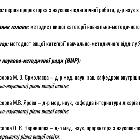
а:
перша проректорка з науково-педагогічної роботи, д-р наук з 
пник голови:
методист вищої категорії навчально-методичного в
тар:
методист вищої категорії навчально-методичного відділу Я
 науково-методичної ради (НМР):
орка М. В. Єрмолаєва – д-р мед. наук, зав. кафедрою внутрі
ньо-наукового) рівня вищої освіти;
орка М.В. Ярова – д-р мед. наук, кафедра інтернатури лікарів
ньо-наукового) рівня вищої освіти;
орка О. Є. Чернишова – д-р мед. наук, проректора з науково-пе
терського) рівня вищої освіти;