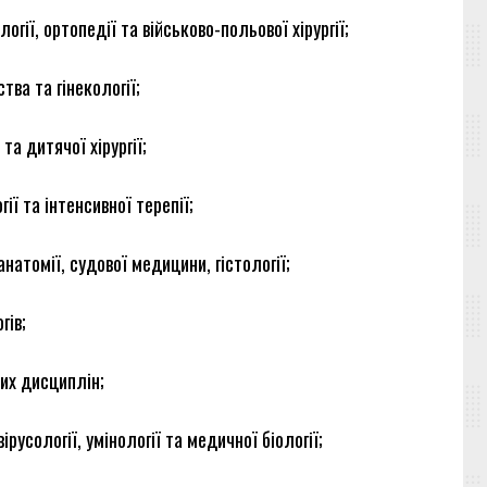
ії, ортопедії та військово-польової хірургії;
ва та гінекології;
а дитячої хірургії;
ї та інтенсивної терепії;
натомії, судової медицини, гістології;
гів;
них дисциплін;
русології, умінології та медичної біології;