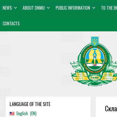
Skip
content
NEWS
ABOUT DNMU
PUBLIC INFORMATION
TO THE E
to
content
CONTACTS
LANGUAGE OF THE SITE
Скла
English
EN