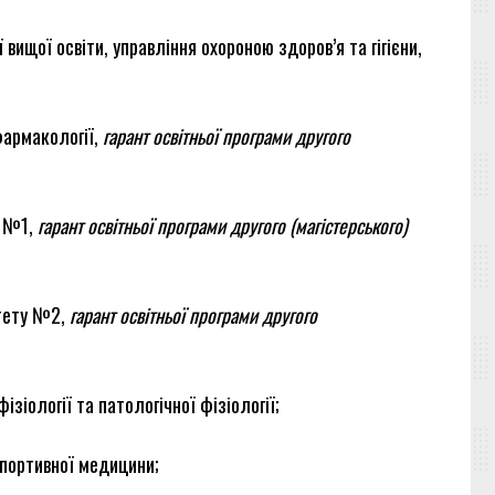
 вищої освіти, управління охороною здоров’я та гігієни,
фармакології,
гарант освітньої програми другого
ї №1,
гарант освітньої програми другого (магістерського)
ьтету №2,
гарант освітньої програми другого
зіології та патологічної фізіології;
спортивної медицини;