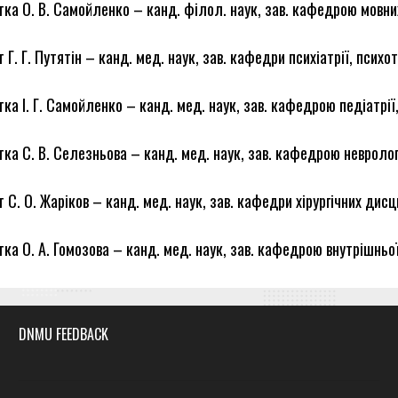
ка О. В. Самойленко – канд. філол. наук, зав. кафедрою мовни
 Г. Г. Путятін – канд. мед. наук, зав. кафедри психіатрії, психот
ка І. Г. Самойленко – канд. мед. наук, зав. кафедрою педіатрії,
ка С. В. Селезньова – канд. мед. наук, зав. кафедрою неврології
 С. О. Жаріков – канд. мед. наук, зав. кафедри хірургічних дис
ка О. А. Гомозова – канд. мед. наук, зав. кафедрою внутрішнь
DNMU FEEDBACK