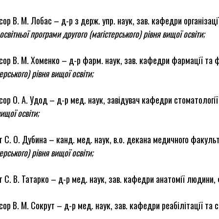
ор В. М. Лобас – д-р з держ. упр. наук, зав. кафедри організації
 освітньої програми другого (магістерського) рівня вищої освіти;
ор В. М. Хоменко – д-р фарм. наук, зав. кафедри фармації та 
терського) рівня вищої освіти;
ор О. А. Удод – д-р мед. наук, завідувач кафедри стоматологі
вищої освіти;
 С. О. Дубина – канд. мед. наук, в.о. декана медичного факул
терського) рівня вищої освіти;
 С. В. Татарко – д-р мед. наук, зав. кафедри анатомії людини, фі
ор В. М. Сокрут – д-р мед. наук, зав. кафедри реабілітації та 