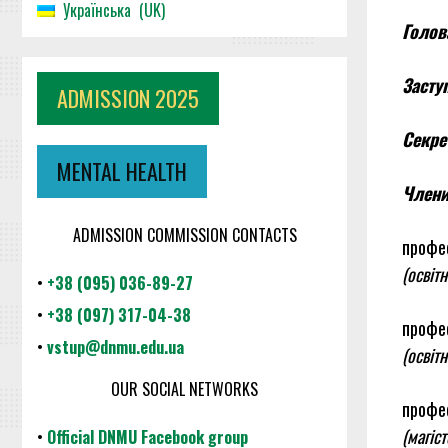
Українська
UK
Голов
Засту
ADMISSION 2025
Секре
MENTAL HEALTH
Члени
ADMISSION COMMISSION CONTACTS
профес
(освіт
•
+38 (095) 036-89-27
•
+38 (097) 317-04-38
профес
•
vstup@dnmu.edu.ua
(освіт
OUR SOCIAL NETWORKS
профес
(магіс
•
Official DNMU Facebook group