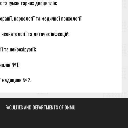
х та гуманітарних дисциплін;
ерапії, наркології та медичної психології;
 неонатології та дитячих інфекцій;
 та нейрохірургії;
циплін №1;
ої медицини №2.
FACULTIES AND DEPARTMENTS OF DNMU