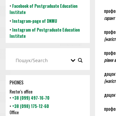
•
Facebook of Postgraduate Education
профес
Institute
гарант
•
Instagram-page of DNMU
•
Instagram of Postgraduate Education
профес
Institute
(магіс
профес
рівня 
доцент
(магіс
PHONES
Rector's office
доцент
•
+38 (099) 497-16-70
•
+38 (098) 175-12-60
профес
Office