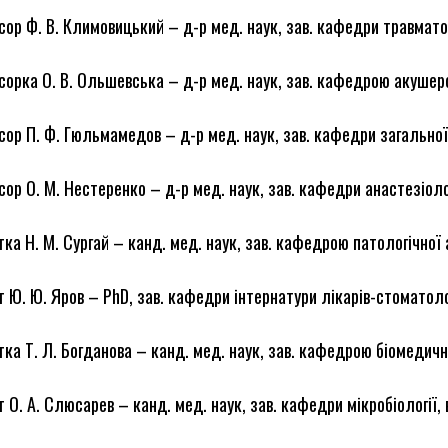
ор Ф. В. Климовицький – д-р мед. наук, зав. кафедри травматолог
орка О. В. Ольшевська – д-р мед. наук, зав. кафедрою акушерст
ор П. Ф. Гюльмамедов – д-р мед. наук, зав. кафедри загальної т
ор О. М. Нестеренко – д-р мед. наук, зав. кафедри анастезіологі
ка Н. М. Сургай – канд. мед. наук, зав. кафедрою патологічної а
 Ю. Ю. Яров – PhD, зав. кафедри інтернатури лікарів-стоматоло
ка Т. Л. Богданова – канд. мед. наук, зав. кафедрою біомедич
 О. А. Слюсарев – канд. мед. наук, зав. кафедри мікробіології, ві