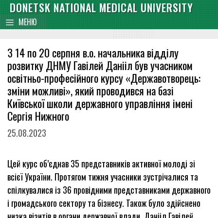
Skip
DONETSK NATIONAL MEDICAL UNIVERSITY
content
to
МЕНЮ
content
З 14 по 20 серпня в.о. начальника відділу
розвитку ДНМУ Гавілей Данііл був учасником
освітньо-професійного курсу «Державотворець:
зміни можливі», який проводився на базі
Київської школи державного управління імені
Сергія Нижного
25.08.2023
Цей курс об’єднав 35 представників активної молоді зі
всієї України. Протягом тижня учасники зустрічалися та
спілкувалися із 36 провідними представниками державного
і громадського сектору та бізнесу. Також було здійснено
низка візитів в органи державної влади. Данііл Гавілей,