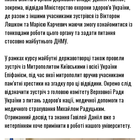
зокрема, відвідав Міністерство охорони здоров’я України,
де разом з іншими учасниками зустрівся із Віктором
Ляшком та Марією Карчевич маючи змогу ознайомитися із
тонкощами роботи цього органу та задати питання
стосовно майбутнього ДНМУ.
У рамках курсу майбутні державотворці також провели
зустріч із Митрополитом Київськими і всієї України
Епіфанієм, під час якої митрополит вручив учасниками
пам’ятні хрестики на згадку про ці відвідини. Окремо слід
відзначити зустріч з головою комітету Верховної Ради
України з питань здоров’я нації, медичної допомоги та
медичного страхування Михайлом Радуцьким.
Отриманний досвід та знання Гавілей Данііл вже з
нетерпінням хоче примінити в роботі нашого університету.