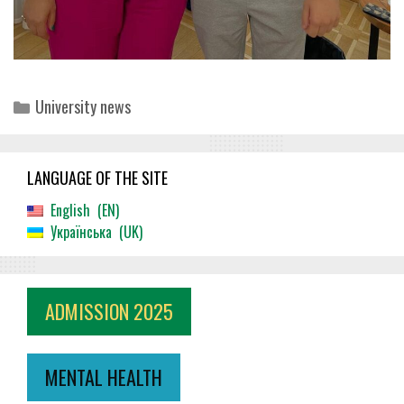
Categories
University news
LANGUAGE OF THE SITE
English
EN
Українська
UK
ADMISSION 2025
MENTAL HEALTH