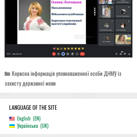
Categories
Корисна інформація уповноваженної особи ДНМУ із
захисту державної мови
LANGUAGE OF THE SITE
English
EN
Українська
UK