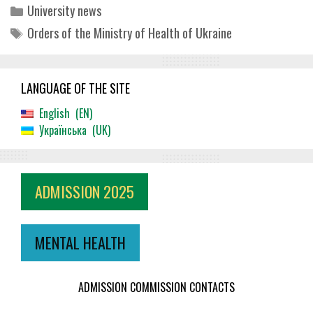
Categories
University news
Tags
Orders of the Ministry of Health of Ukraine
LANGUAGE OF THE SITE
English
EN
Українська
UK
ADMISSION 2025
MENTAL HEALTH
ADMISSION COMMISSION CONTACTS