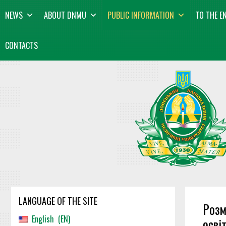
Skip
content
NEWS
ABOUT DNMU
PUBLIC INFORMATION
TO THE E
to
content
CONTACTS
LANGUAGE OF THE SITE
Розм
English
EN
осві