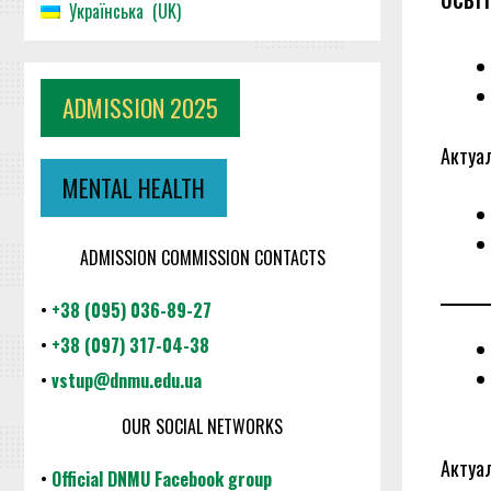
Українська
UK
ADMISSION 2025
Актуал
MENTAL HEALTH
ADMISSION COMMISSION CONTACTS
•
+38 (095) 036-89-27
•
+38 (097) 317-04-38
•
vstup@dnmu.edu.ua
OUR SOCIAL NETWORKS
Актуал
•
Official DNMU Facebook group