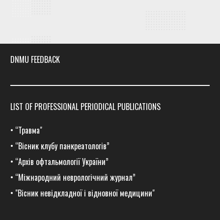
DNMU FEEDBACK
LIST OF PROFESSIONAL PERIODICAL PUBLICATIONS
•
“Травма
"
•
“Вісник клубу панкреатологів”
•
“Архів офтальмології України”
•
“Міжнародний неврологічний журнал”
•
"Вісник невідкладної і відновної медицини"