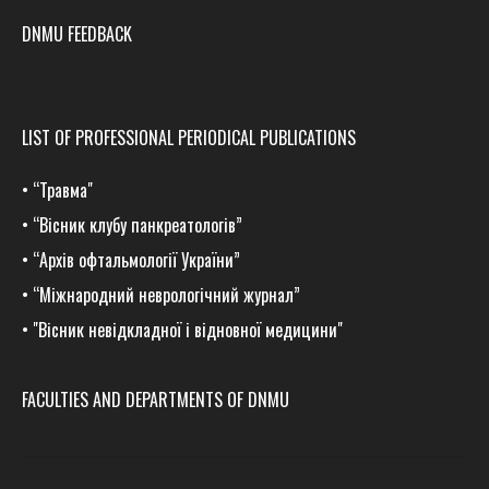
DNMU FEEDBACK
LIST OF PROFESSIONAL PERIODICAL PUBLICATIONS
•
“Травма
"
•
“Вісник клубу панкреатологів”
•
“Архів офтальмології України”
•
“Міжнародний неврологічний журнал”
•
"Вісник невідкладної і відновної медицини"
FACULTIES AND DEPARTMENTS OF DNMU