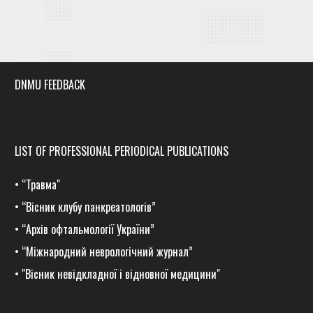
DNMU FEEDBACK
LIST OF PROFESSIONAL PERIODICAL PUBLICATIONS
•
“Травма
"
•
“Вісник клубу панкреатологів”
•
“Архів офтальмології України”
•
“Міжнародний неврологічний журнал”
•
"Вісник невідкладної і відновної медицини"