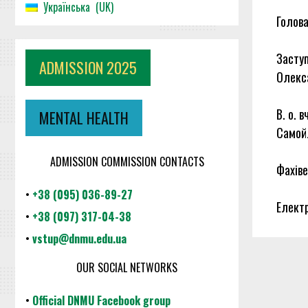
Українська
UK
Голова
Заступ
ADMISSION 2025
Олекс
В. о. 
MENTAL HEALTH
Самой
ADMISSION COMMISSION CONTACTS
Фахіве
•
+38 (095) 036-89-27
Елект
•
+38 (097) 317-04-38
•
vstup@dnmu.edu.ua
OUR SOCIAL NETWORKS
•
Official DNMU Facebook group