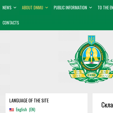
Skip
content
NEWS
ABOUT DNMU
PUBLIC INFORMATION
TO THE E
to
content
CONTACTS
LANGUAGE OF THE SITE
Скла
English
EN