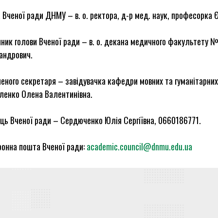
 Вченої ради ДНМУ – в. о. ректора, д-р мед. наук, професорка 
ник голови Вченої ради – в. о. декана медичного факультету № 
андрович.
вченого секретаря – завідувачка кафедри мовних та гуманітарни
ленко Олена Валентинівна.
ць Вченої ради – Сердюченко Юлія Сергіївна, 0660186771.
ронна пошта Вченої ради:
academic.council@dnmu.edu.ua