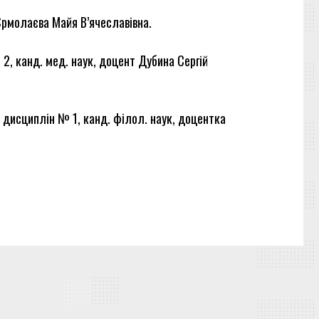
Єрмолаєва Майя В’ячеславівна.
2, канд. мед. наук, доцент Дубина Сергій
х дисциплін № 1, канд. філол. наук, доцентка