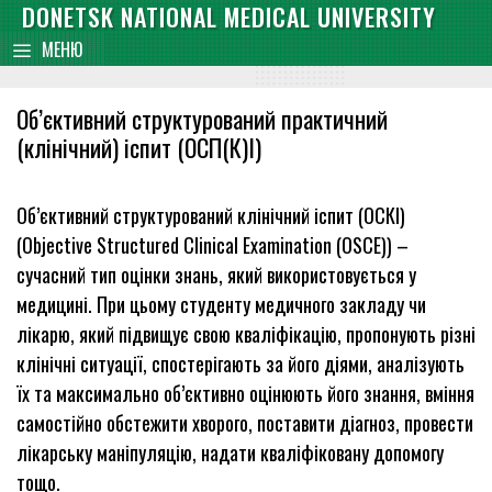
Skip
DONETSK NATIONAL MEDICAL UNIVERSITY
content
to
МЕНЮ
content
Об’єктивний структурований практичний
(клінічний) іспит (ОСП(К)І)
Oб’єктивний структурований клінічний іспит (ОСКІ)
(Objective Structured Clinical Examination (OSCE)) –
сучасний тип оцінки знань, який використовується у
медицині. При цьому студенту медичного закладу чи
лікарю, який підвищує свою кваліфікацію, пропонують різні
клінічні ситуації, спостерігають за його діями, аналізують
їх та максимально об’єктивно оцінюють його знання, вміння
самостійно обстежити хворого, поставити діагноз, провести
лікарську маніпуляцію, надати кваліфіковану допомогу
тощо.