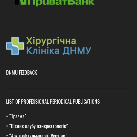
DNMU FEEDBACK
LIST OF PROFESSIONAL PERIODICAL PUBLICATIONS
•
“Травма
"
•
“Вісник клубу панкреатологів”
•
“Архів офтальмології України”