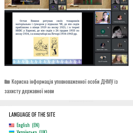
Categories
Корисна інформація уповноваженної особи ДНМУ із
захисту державної мови
LANGUAGE OF THE SITE
English
EN
Українська
UK