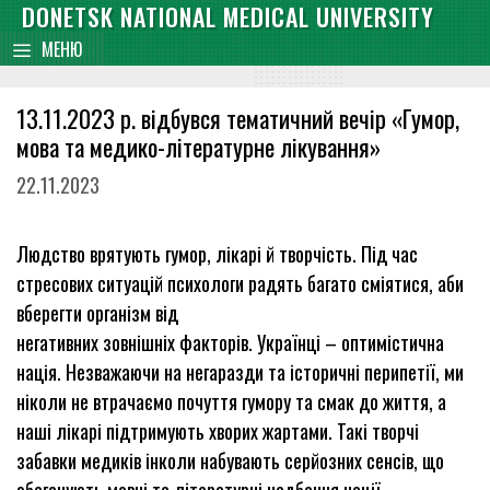
Skip
DONETSK NATIONAL MEDICAL UNIVERSITY
content
to
МЕНЮ
content
13.11.2023 р. відбувся тематичний вечір «Гумор,
мова та медико-літературне лікування»
22.11.2023
Людство врятують гумор, лікарі й творчість. Під час
стресових ситуацій психологи радять багато сміятися, аби
вберегти організм від
негативних зовнішніх факторів. Українці – оптимістична
нація. Незважаючи на негаразди та історичні перипетії, ми
ніколи не втрачаємо почуття гумору та смак до життя, а
наші лікарі підтримують хворих жартами. Такі творчі
забавки медиків інколи набувають серйозних сенсів, що