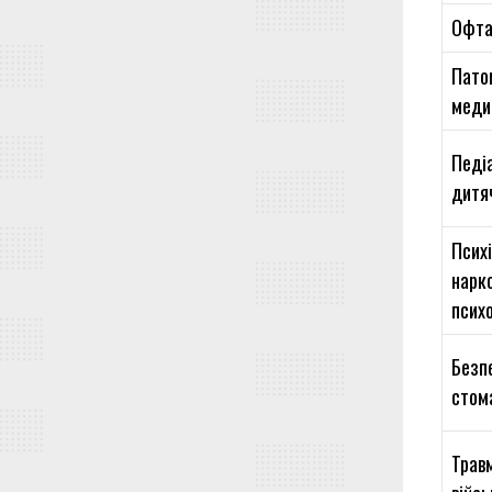
Офта
Пато
медиц
Педіа
дитя
Психі
нарко
психо
Безпе
стом
Травм