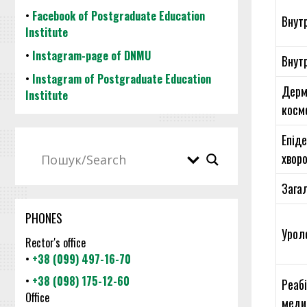
•
Facebook of Postgraduate Education
Внут
Institute
•
Instagram-page of DNMU
Внут
•
Instagram of Postgraduate Education
Дерм
Institute
косм
Епіде
хвор
Загал
PHONES
Уроло
Rector's office
•
+38 (099) 497-16-70
•
+38 (098) 175-12-60
Реабі
Office
меди