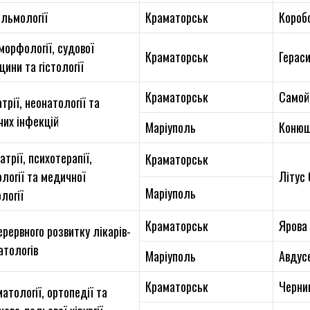
льмології
Краматорськ
Короб
морфології, судової
Краматорськ
Герас
ини та гістології
Краматорськ
Самойл
трії, неонатології та
чих інфекцій
Маріуполь
Конюш
атрії, психотерапії,
Краматорськ
логії та медичної
Літус 
Маріуполь
логії
Краматорськ
Ярова
рервного розвитку лікарів-
атологів
Маріуполь
Авдус
Краматорськ
Черни
атології, ортопедії та