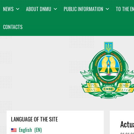
Skip
content
NEWS
ABOUT DNMU
PUBLIC INFORMATION
TO THE E
to
content
CONTACTS
LANGUAGE OF THE SITE
Actu
English
EN