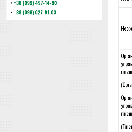
•
+38 (099) 497-14-90
•
+38 (098) 027-91-03
Невро
Орган
упра
гігієн
(Орга
Орган
упра
гігієн
(Гігіє