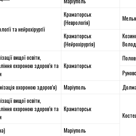
Маріуполь
Краматорськ
Мельн
(Неврологія)
логії та нейрохірургії
Краматорськ
Козин
(Нейрохірургія)
Волод
ізації вищої освіти,
Полов
вління охороною здоров’я та
Краматорськ
Руновс
и
нізація охороною здоров’я)
Маріуполь
Долма
ізації вищої освіти,
вління охороною здоров’я та
Краматорськ
Косте
и
на)
Маріуполь