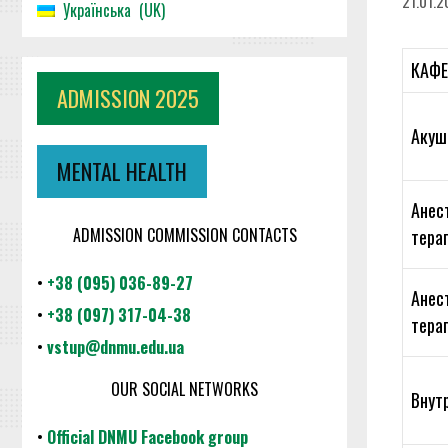
21.01.2
Українська
UK
КАФ
ADMISSION 2025
Акуше
MENTAL HEALTH
Анест
ADMISSION COMMISSION CONTACTS
терап
•
+38 (095) 036-89-27
Анест
•
+38 (097) 317-04-38
терап
•
vstup@dnmu.edu.ua
OUR SOCIAL NETWORKS
Внут
•
Official DNMU Facebook group