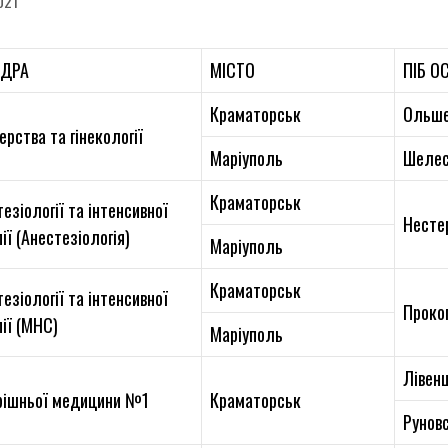
021
ЕДРА
МІСТО
ПІБ О
Краматорськ
Ольше
рства та гінекології
Маріуполь
Шелес
Краматорськ
езіології та інтенсивної
Несте
ії (Анестезіологія)
Маріуполь
Краматорськ
езіології та інтенсивної
Проко
ії (МНС)
Маріуполь
Лівен
рішньої медицини №1
Краматорськ
Руновс