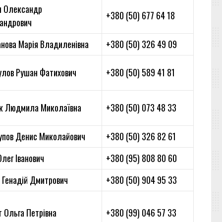
н Олександр
+380 (50) 677 64 18
андрович
анова Марія Владиленівна
+380 (50) 326 49 09
улов Рушан Фатихович
+380 (50) 589 41 81
к Людмила Миколаївна
+380 (50) 073 48 33
упов Денис Миколайович
+380 (50) 326 82 61
лег Іванович
+380 (95) 808 80 60
к Генадій Дмитрович
+380 (50) 904 95 33
т Ольга Петрівна
+380 (99) 046 57 33