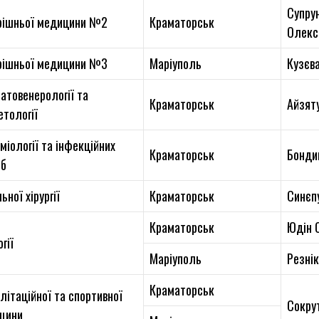
Супру
рішньої медицини №2
Краматорськ
Олекс
рішньої медицини №3
Маріуполь
Кузєв
атовенерології та
Краматорськ
Айзят
етології
міології та інфекційних
Краматорськ
Бонди
об
ьної хірургії
Краматорськ
Синєп
Краматорськ
Юдін О
гії
Маріуполь
Резні
Краматорськ
літаційної та спортивної
Сокру
цини