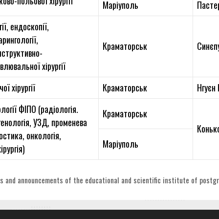
ково-польової хірургії
Маріуполь
Пасте
гії, ендоскопії,
рингології,
Краматорськ
Синєп
нструктивно-
влювальної хірургії
ої хірургії
Краматорськ
Нгуєн
логії ФІПО (радіологія.
Краматорськ
генологія, УЗД, променева
Коньк
остика, онкологія,
Маріуполь
ірургія)
egories
s and announcements of the educational and scientific institute of postg