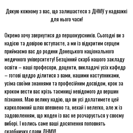
Дякую кожному з вас, що залишаєтеся з ДНМУ у надважкі
для нього часи!
Окремо хочу звернутися до першокурсників. Сьогодні ви з
надією та довірою вступаєте, а ми із відкритим серцем
приймаємо вас до родини Донецького національного
медичного університету! Безцінний скарб нашого закладу
освіти – наші професори, доценти, викладачі усіх кафедр
– готові щедро ділитися з вами, нашими наступниками,
усіма своїми знаннями та професійним досвідом, крок за
кроком вести вас крізь таємниці невідомого до вершин
пізнання. Маю велику надію, що ви усі долатимете цей
карколомний шлях впевнено та, нехай і нелегко, але ж із
задоволенням, що жоден із вас не розчарується у своєму
виборі. І колись саме ваші досягнення поповнять
скарбничку слави ДНМУ!