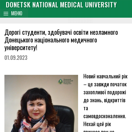
Skip
DONETSK NATIONAL MEDICAL UNIVERSITY
content
to
МЕНЮ
content
Дорогі студенти, здобувачі освіти незламного
Донецького національного медичного
університету!
01.09.2023
Новий навчальний рік
– це завжди початок
захопливої подорожі
до знань, відкриттів
та
самовдосконалення.
Нехай цей рік
принесе вам не