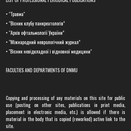
LIST OF PROFESSIONAL PERIODICAL PUBLICATIONS
•
“Травма
"
•
“Вісник клубу панкреатологів”
•
“Архів офтальмології України”
•
“Міжнародний неврологічний журнал”
•
"Вісник невідкладної і відновної медицини"
FACULTIES AND DEPARTMENTS OF DNMU
Copying and processing of any materials on this site for public
use (posting on other sites, publications in print media,
placement in electronic media, etc.) is allowed if there is
material in the body that is copied (reworked) active link to the
site.