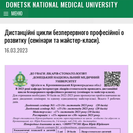
Skip
DONETSK NATIONAL MEDICAL UNIVERSITY
content
to
МЕНЮ
content
Дистанційні цикли безперервного професійної о
розвитку (семінари та майстер-класи).
16.03.2023