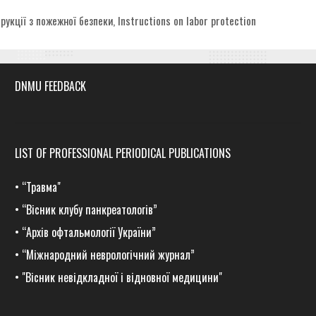
egories
трукції з пожежної безпеки
,
Instructions on labor protection
DNMU FEEDBACK
LIST OF PROFESSIONAL PERIODICAL PUBLICATIONS
•
“Травма
"
•
“Вісник клубу панкреатологів”
•
“Архів офтальмології України”
•
“Міжнародний неврологічний журнал”
•
"Вісник невідкладної і відновної медицини"