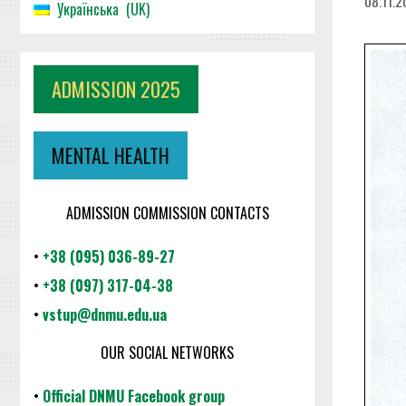
08.11.
Українська
UK
ADMISSION 2025
MENTAL HEALTH
ADMISSION COMMISSION CONTACTS
•
+38 (095) 036-89-27
•
+38 (097) 317-04-38
•
vstup@dnmu.edu.ua
OUR SOCIAL NETWORKS
•
Official DNMU Facebook group