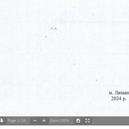
Page
1
/
14
Zoom
100%