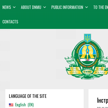
Skip
content
NEWS
ABOUT DNMU
PUBLIC INFORMATION
TO THE E
to
content
CONTACTS
LANGUAGE OF THE SITE
Iнст
English
EN