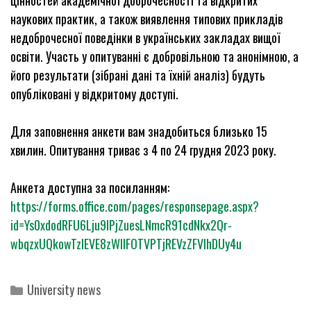
цінностей академічної доброчесності та відкритих
наукових практик, а також виявлення типових прикладів
недоброчесної поведінки в українських закладах вищої
освіти. Участь у опитуванні є добровільною та анонімною, а
його результати (зібрані дані та їхній аналіз) будуть
опубліковані у відкритому доступі.
Для заповнення анкети вам знадобиться близько 15
хвилин. Опитування триває з 4 по 24 грудня 2023 року.
Анкета доступна за посиланням:
https://forms.office.com/pages/responsepage.aspx?
id=Ys0xdodRFU6Lju9lPjZuesLNmcR91cdNkx2Qr-
wbqzxUQkowTzlEVE8zWllFOTVPTjREVzZFVlhDUy4u
Categories
University news