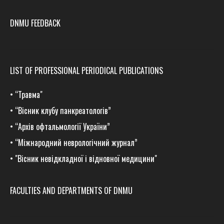
DNMU FEEDBACK
LIST OF PROFESSIONAL PERIODICAL PUBLICATIONS
•
“Травма
"
•
“Вісник клубу панкреатологів”
•
“Архів офтальмології України”
•
“Міжнародний неврологічний журнал”
•
"Вісник невідкладної і відновної медицини"
FACULTIES AND DEPARTMENTS OF DNMU