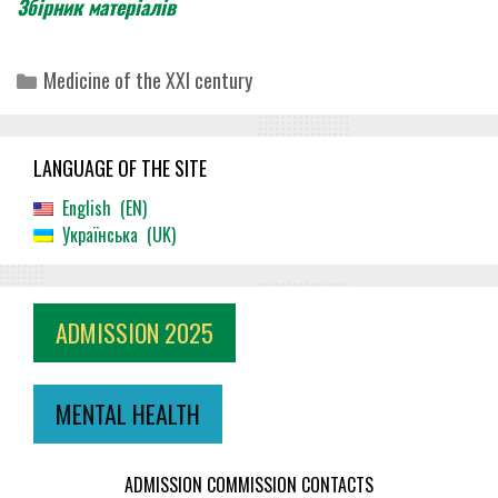
Збірник матеріалів
Categories
Medicine of the XXI century
LANGUAGE OF THE SITE
English
EN
Українська
UK
ADMISSION 2025
MENTAL HEALTH
ADMISSION COMMISSION CONTACTS