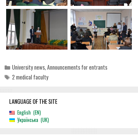
Categories
University news
,
Announcements for entrants
Tags
2 medical faculty
LANGUAGE OF THE SITE
English
EN
Українська
UK