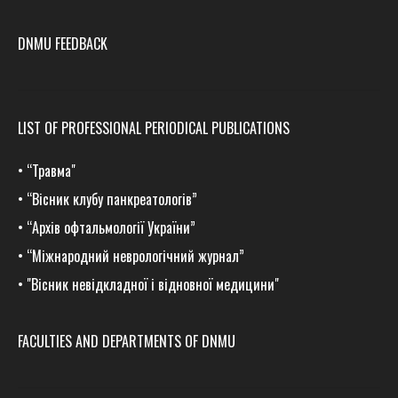
DNMU FEEDBACK
LIST OF PROFESSIONAL PERIODICAL PUBLICATIONS
•
“Травма
"
•
“Вісник клубу панкреатологів”
•
“Архів офтальмології України”
•
“Міжнародний неврологічний журнал”
•
"Вісник невідкладної і відновної медицини"
FACULTIES AND DEPARTMENTS OF DNMU