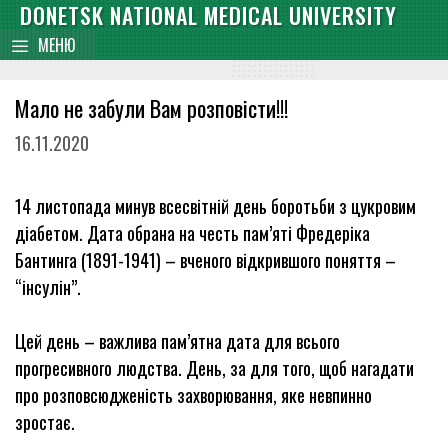
Skip
DONETSK NATIONAL MEDICAL UNIVERSITY
content
to
МЕНЮ
content
Мало не забули Вам розповісти!!!
16.11.2020
14 листопада минув всесвітній день боротьби з цукровим
діабетом. Дата обрана на честь пам’яті Фредеріка
Бантинга (1891-1941) – вченого відкрившого поняття –
“інсулін”.
Цей день – важлива пам’ятна дата для всього
прогресивного людства. День, за для того, щоб нагадати
про розповсюдженість захворювання, яке невпинно
зростає.