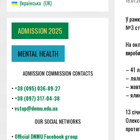
15.01.
Українська
UK
У рамк
№3 ств
ADMISSION 2025
На онл
MENTAL HEALTH
вироби
– 41 л
ADMISSION COMMISSION CONTACTS
– лял
– жовт
•
+38 (095) 036-89-27
– ялин
•
+38 (097) 317-04-38
•
vstup@dnmu.edu.ua
13 січ
Олекса
OUR SOCIAL NETWORKS
протя
•
Official DNMU Facebook group