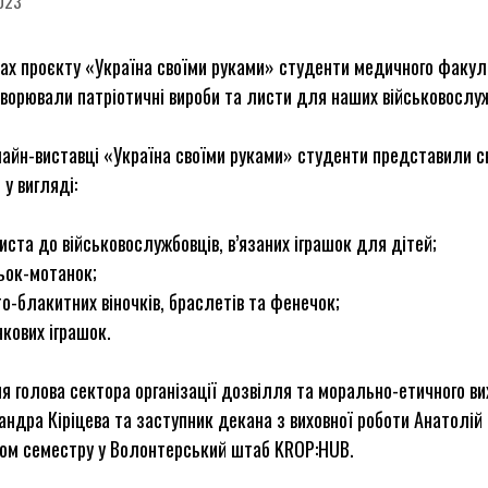
2023
ах проєкту «Україна своїми руками» студенти медичного факул
орювали патріотичні вироби та листи для наших військовослуж
айн-виставці «Україна своїми руками» студенти представили с
 у вигляді:
иста до військовослужбовців, в’язаних іграшок для дітей;
ьок-мотанок;
о-блакитних віночків, браслетів та фенечок;
кових іграшок.
ня голова сектора організації дозвілля та морально-етичного в
ндра Кіріцева та заступник декана з виховної роботи Анатолій 
гом семестру у Волонтерський штаб KROP:HUB.