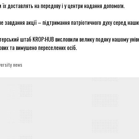
 їх доставлять на передову і у центри надання допомоги.
е завдання акції – підтримання патріотичного духу серед наших
терський штаб KROP:HUB висловили велику подяку нашому уніве
ових та вимушено переселених осіб.
egories
versity news