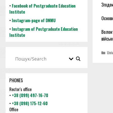
Згодом
•
Facebook of Postgraduate Education
Institute
Основн
•
Instagram-page of DNMU
•
Instagram of Postgraduate Education
Волон
Institute
військ
Cat
Uni
PHONES
Rector's office
•
+38 (099) 497-16-70
•
+38 (098) 175-12-60
Office