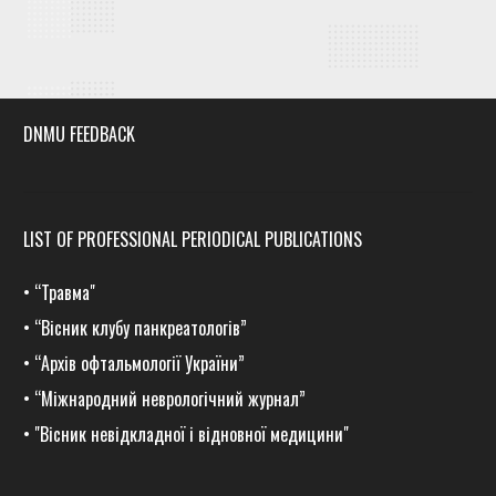
DNMU FEEDBACK
LIST OF PROFESSIONAL PERIODICAL PUBLICATIONS
•
“Травма
"
•
“Вісник клубу панкреатологів”
•
“Архів офтальмології України”
•
“Міжнародний неврологічний журнал”
•
"Вісник невідкладної і відновної медицини"