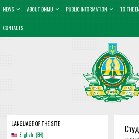
Skip
content
NEWS
ABOUT DNMU
PUBLIC INFORMATION
TO THE E
to
content
CONTACTS
LANGUAGE OF THE SITE
Студ
English
EN