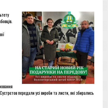
ьтету
бовців.
вої
иховання
Сустрєтов передали усі вироби та листи, які збирались