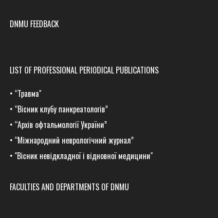
DNMU FEEDBACK
LIST OF PROFESSIONAL PERIODICAL PUBLICATIONS
•
“Травма
"
•
“Вісник клубу панкреатологів”
•
“Архів офтальмології України”
•
“Міжнародний неврологічний журнал”
•
"Вісник невідкладної і відновної медицини"
FACULTIES AND DEPARTMENTS OF DNMU