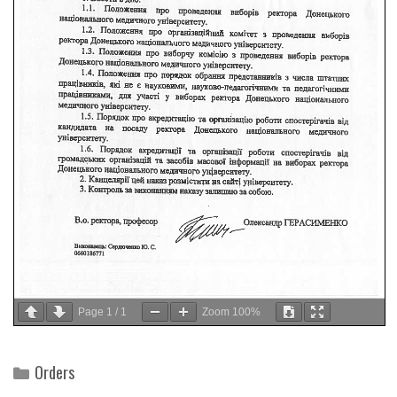
Page
1
/
1
Zoom
100%
Categories
Orders