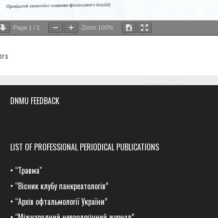
Page
1
/
1
Zoom
100%
egories
ers
DNMU FEEDBACK
LIST OF PROFESSIONAL PERIODICAL PUBLICATIONS
•
“Травма
"
•
“Вісник клубу панкреатологів”
•
“Архів офтальмології України”
•
“Міжнародний неврологічний журнал”