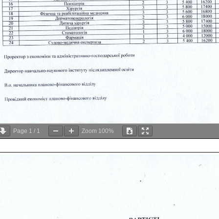
Page
1
/
1
Zoom
100%