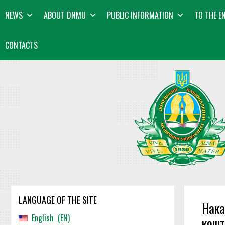
Skip
content
NEWS
ABOUT DNMU
PUBLIC INFORMATION
TO THE E
to
content
CONTACTS
LANGUAGE OF THE SITE
Нака
English
EN
кошт