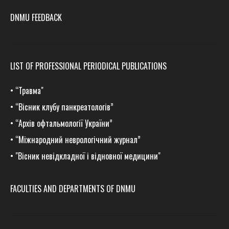
DNMU FEEDBACK
LIST OF PROFESSIONAL PERIODICAL PUBLICATIONS
•
“Травма
"
•
“Вісник клубу панкреатологів”
•
“Архів офтальмології України”
•
“Міжнародний неврологічний журнал”
•
"Вісник невідкладної і відновної медицини"
FACULTIES AND DEPARTMENTS OF DNMU