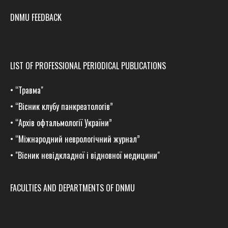
DNMU FEEDBACK
LIST OF PROFESSIONAL PERIODICAL PUBLICATIONS
•
“Травма
"
•
“Вісник клубу панкреатологів”
•
“Архів офтальмології України”
•
“Міжнародний неврологічний журнал”
•
"Вісник невідкладної і відновної медицини"
FACULTIES AND DEPARTMENTS OF DNMU