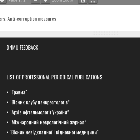
Page
1
/
2
Zoom
100%
egories
ers
,
Anti-corruption measures
DNMU FEEDBACK
LIST OF PROFESSIONAL PERIODICAL PUBLICATIONS
•
“Травма
"
•
“Вісник клубу панкреатологів”
•
“Архів офтальмології України”
•
“Міжнародний неврологічний журнал”
•
"Вісник невідкладної і відновної медицини"