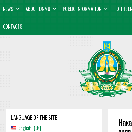
Skip
content
NEWS
ABOUT DNMU
PUBLIC INFORMATION
TO THE E
to
content
CONTACTS
LANGUAGE OF THE SITE
Нака
English
EN
вияв