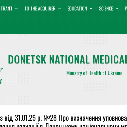
NTRANT
TO THE ACQUIRER
EDUCATION
SCIENCE
P
DONETSK NATIONAL MEDICAL
Ministry of Health of Ukraine
з від 31.01.25 р. №28 Про визначення уповнова
лення корупції в Донецькому національному м