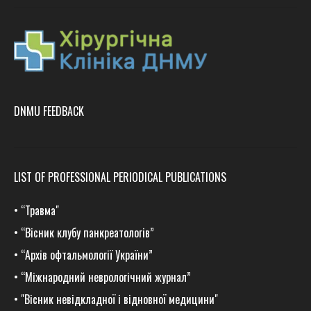
DNMU FEEDBACK
LIST OF PROFESSIONAL PERIODICAL PUBLICATIONS
•
“Травма
"
•
“Вісник клубу панкреатологів”
•
“Архів офтальмології України”
•
“Міжнародний неврологічний журнал”
•
"Вісник невідкладної і відновної медицини"