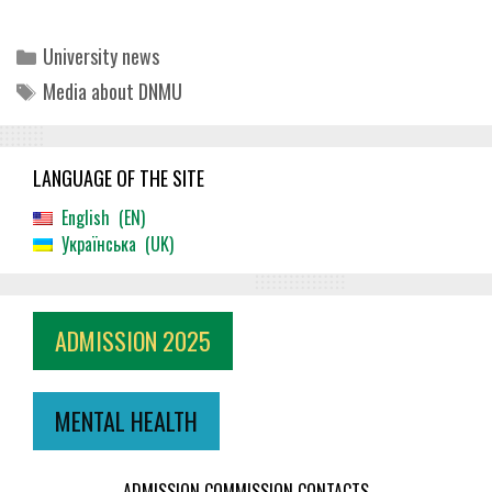
Categories
University news
Tags
Media about DNMU
LANGUAGE OF THE SITE
English
EN
Українська
UK
ADMISSION 2025
MENTAL HEALTH
ADMISSION COMMISSION CONTACTS