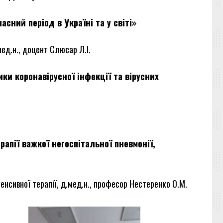
асний період в Україні та у світі»
мед.н., доцент Слюсар Л.І.
ики коронавірусної інфекції та вірусних
рапії важкої негоспітальної пневмонії,
енсивної терапії, д.мед.н., професор Нестеренко О.М.