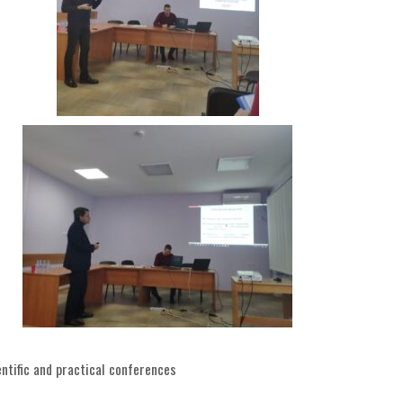
egories
entific and practical conferences