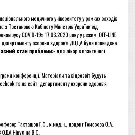
ціонального медичного університету у рамках заходів
о з Постановою Кабінету Міністрів України від
онавірусу COVID-19» 17.03.2020 року у режимі OFF-LINE
 департаменту охорони здоров’я ДОДА була проведена
часний стан проблеми»
для лікарів практичної
ограми конференції. Матеріали та відеозвіт будуть
cebook та на сайті департаменту охорони здоров’я
офесор Такташов Г.С., к.мед.н., доцент Гомозова О.А.,
З ОДА Нікуліна В.О.