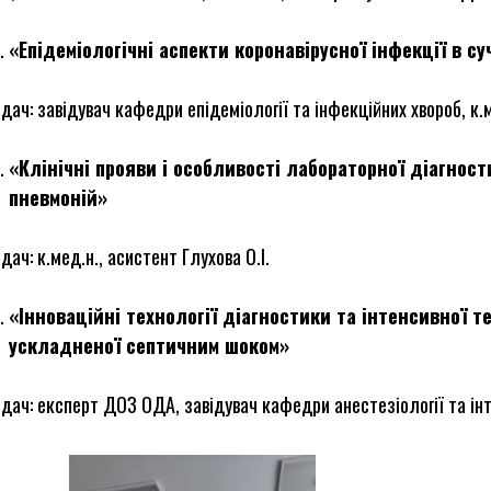
«Епідеміологічні аспекти коронавірусної інфекції в суч
дач: завідувач кафедри епідеміології та інфекційних хвороб, к.
«Клінічні прояви і особливості лабораторної діагност
пневмоній»
дач: к.мед.н., асистент Глухова О.І.
«Інноваційні технології діагностики та інтенсивної те
ускладненої септичним шоком»
дач: експерт ДОЗ ОДА, завідувач кафедри анестезіології та інт