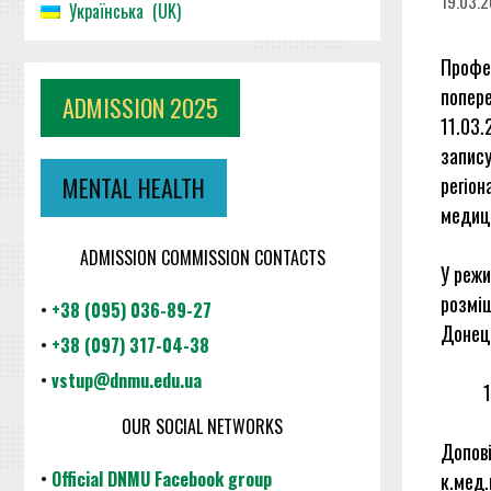
19.03.
Українська
UK
Профе
попере
ADMISSION 2025
11.03.
запис
MENTAL HEALTH
регіон
медиц
ADMISSION COMMISSION CONTACTS
У режи
розміщ
•
+38 (095) 036-89-27
Донец
•
+38 (097) 317-04-38
•
vstup@dnmu.edu.ua
OUR SOCIAL NETWORKS
Допові
•
Official DNMU Facebook group
к.мед.