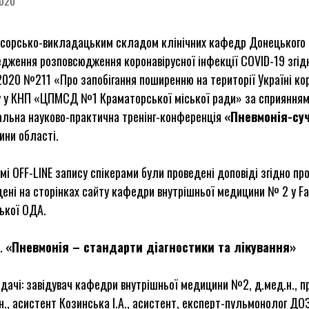
2020
сорсько-викладацьким складом клінічних кафедр Донецького на
дження розповсюдження коронавірусної інфекції COVID-19 згідн
2020 №211 «Про запобігання поширенню на території Україні кор
у у КНП «ЦПМСД №1 Краматорської міської ради» за сприянням
альна науково-практична тренінг-конференція
«Пневмонія-су
ини області.
мі OFF-LINE запису спікерами були проведені доповіді згідно пр
ені на сторінках сайту кафедри внутрішньої медицини № 2 у Fa
ької ОДА.
«Пневмонія – стандарти діагностики та лікування»
дачі: завідувач кафедри внутрішньої медицини №2, д.мед.н., пр
н., асистент Козинська І.А., асистент, експерт-пульмонолог ДО