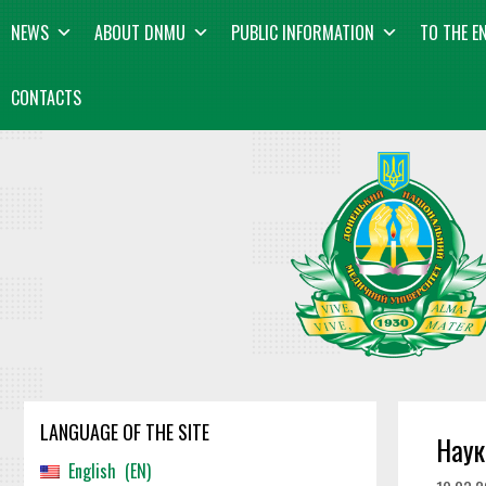
Skip
content
NEWS
ABOUT DNMU
PUBLIC INFORMATION
TO THE E
to
content
CONTACTS
LANGUAGE OF THE SITE
Наук
English
EN