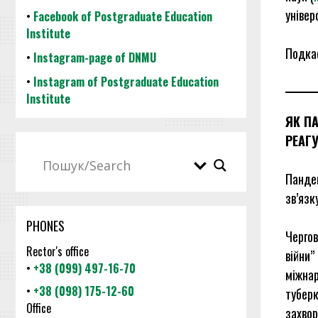
універ
•
Facebook of Postgraduate Education
Institute
Подка
•
Instagram-page of DNMU
•
Instagram of Postgraduate Education
Institute
ЯК П
РЕАГ
Пандем
зв’язк
PHONES
Чергов
Rector's office
війни”
•
+38 (099) 497-16-70
міжнар
•
+38 (098) 175-12-60
туберк
Office
захвор