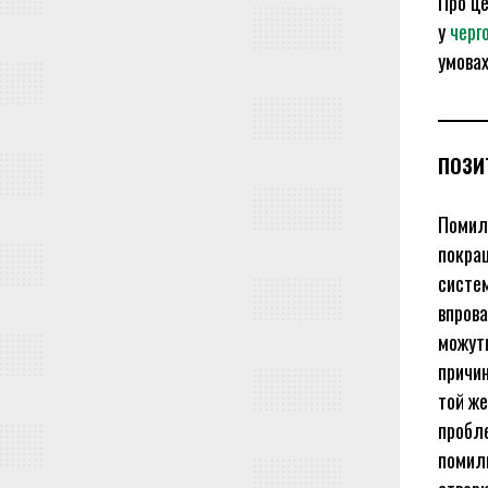
Про це
у
черг
умовах
ПОЗИ
Помилк
покращ
систем
впрова
можуть
причин
той же
пробле
помилк