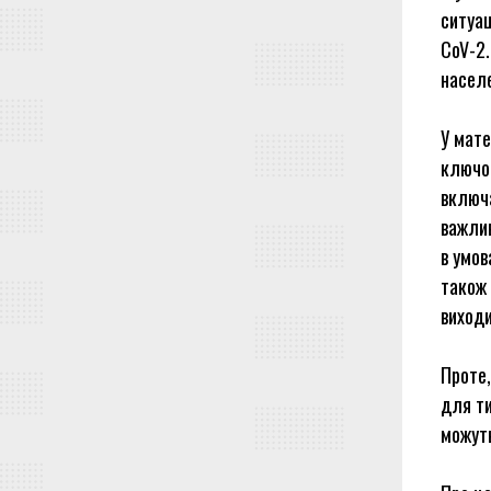
ситуац
CoV-2.
населе
У мате
ключов
включа
важлив
в умов
також 
виходи
Проте,
для ти
можуть