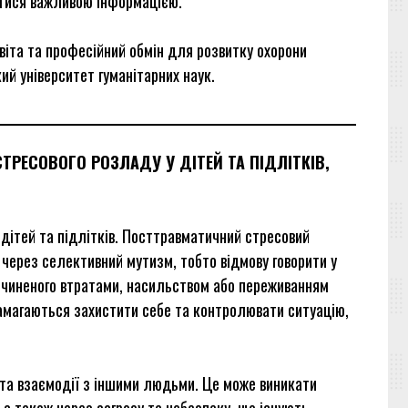
итися важливою інформацією.
віта та професійний обмін для розвитку охорони
ий університет гуманітарних наук.
РЕСОВОГО РОЗЛАДУ У ДІТЕЙ ТА ПІДЛІТКІВ,
дітей та підлітків. Посттравматичний стресовий
через селективний мутизм, тобто відмову говорити у
ричиненого втратами, насильством або переживанням
 намагаються захистити себе та контролювати ситуацію,
 та взаємодії з іншими людьми. Це може виникати
 а також через загрозу та небезпеку, що існують