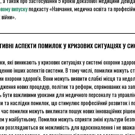
, а також про застосування 5 кроків доказової медицини Девід
овому випуску
подкасту «Навчання, медична освіта та професійни
 війни».
ТИВНІ АСПЕКТИ ПОМИЛОК У КРИЗОВИХ СИТУАЦІЯХ У СИ
и, які виникають у кризових ситуаціях у системі охорони здоров
енню інших аспектів системи. В тому числі, помилки можуть с
и охорони здоров’я. Вони можуть виявити слабкі місця та недол
дження нових процедур, політик та реформ, спрямованих на за
 бути важливими уроками для медичного персоналу та управлін
и та наслідки помилок, що стимулює професійний розвиток і п
 час помилки можуть викликати пошук нових інноваційних рішень
м у майбутньому. Помилки можуть сприяти зміні культури безпе
и розглядаються як можливість для вдосконалення і не вважа