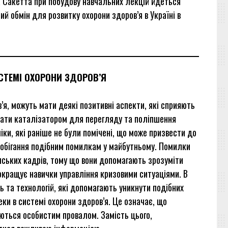
а Сакетта при побудову навчальних лекцій йдеться
й обмін для розвитку охорони здоров’я в Україні в
СТЕМІ ОХОРОНИ ЗДОРОВ’Я
’я, можуть мати деякі позитивні аспекти, які сприяють
тати каталізатором для перегляду та поліпшення
іки, які раніше не були помічені, що може призвести до
побігання подібним помилкам у майбутньому. Помилки
ських кадрів, тому що вони допомагають зрозуміти
окращує навички управління кризовими ситуаціями. В
 та технологій, які допомагають уникнути подібних
ки в системі охорони здоров’я. Це означає, що
ються особистим провалом. Замість цього,