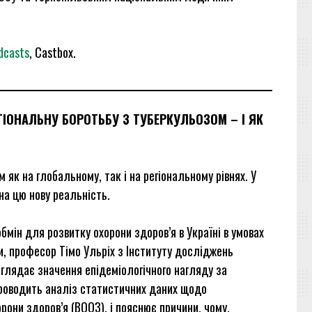
dcasts
, Castbox.
ІОНАЛЬНУ БОРОТЬБУ З ТУБЕРКУЛЬОЗОМ – І ЯК
як на глобальному, так і на регіональному рівнях. У
 на цю нову реальність.
бмін для розвитку охорони здоров’я в Україні в умовах
и, професор Тімо Ульріх з Інституту досліджень
зглядає значення епідеміологічного нагляду за
 проводить аналіз статистичних даних щодо
рони здоров’я (ВООЗ), і пояснює причини, чому,