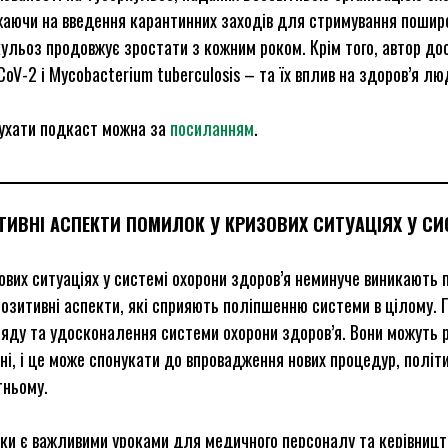
аючи на введення карантинних заходів для стримування поширен
ульоз продовжує зростати з кожним роком. Крім того, автор д
oV-2 і Mycobacterium tuberculosis – та їх вплив на здоров’я лю
ухати подкаст можна за
посиланням
.
ТИВНІ АСПЕКТИ ПОМИЛОК У КРИЗОВИХ СИТУАЦІЯХ У СИ
ових ситуаціях у системі охорони здоров’я неминуче виникають 
позитивні аспекти, які сприяють поліпшенню системи в цілому
яду та удосконалення системи охорони здоров’я. Вони можуть р
ні, і це може спонукати до впровадження нових процедур, полі
тньому.
и є важливими уроками для медичного персоналу та керівництв