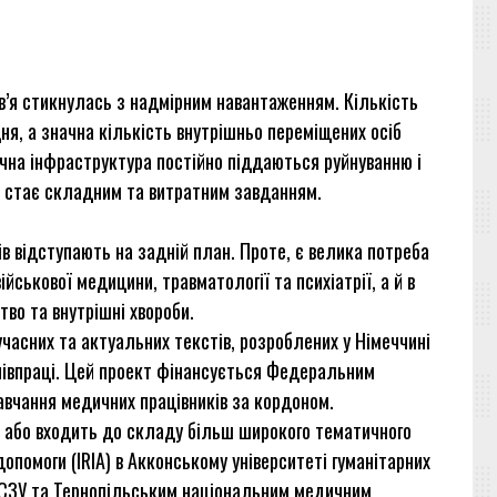
ов’я стикнулась з надмірним навантаженням. Кількість
я, а значна кількість внутрішньо переміщених осіб
чна інфраструктура постійно піддаються руйнуванню і
 стає складним та витратним завданням.
ів відступають на задній план. Проте, є велика потреба
йськової медицини, травматології та психіатрії, а й в
тво та внутрішні хвороби.
учасних та актуальних текстів, розроблених у Німеччині
півпраці. Цей проект фінансується Федеральним
навчання медичних працівників за кордоном.
ми або входить до складу більш широкого тематичного
помоги (IRIA) в Акконському університеті гуманітарних
 НСЗУ та Тернопільським національним медичним