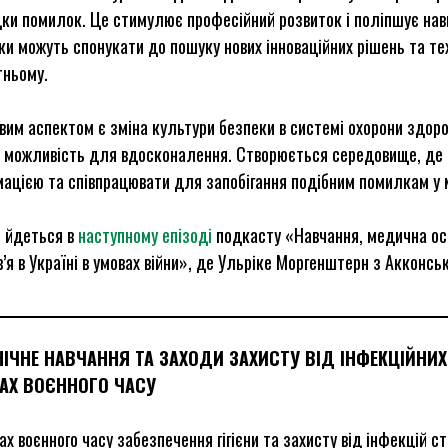
ки помилок. Це стимулює професійний розвиток і поліпшує нави
и можуть спонукати до пошуку нових інноваційних рішень та те
тньому.
им аспектом є зміна культури безпеки в системі охорони здоро
к можливість для вдосконалення. Створюється середовище, де
ацією та співпрацювати для запобігання подібним помилкам у 
е йдеться в
наступному епізоді
подкасту «Навчання, медична ос
’я в Україні в умовах війни», де Ульріке Моргенштерн з Акконськ
ЄНІЧНЕ НАВЧАННЯ ТА ЗАХОДИ ЗАХИСТУ ВІД ІНФЕКЦІЙНИХ
АХ ВОЄННОГО ЧАСУ
ах воєнного часу забезпечення гігієни та захисту від інфекцій