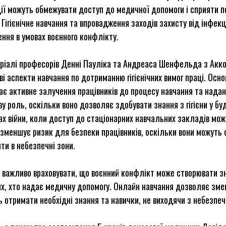
ії можуть обмежувати доступ до медичної допомоги і сприяти 
 Гігієнічне навчання та впровадження заходів захисту від інфе
ння в умовах воєнного конфлікту.
ріалі професорів Денні Пауліка та Андреаса Шенфельда з Акко
і аспекти навчання по дотриманню гігієнічних вимог праці. Осн
є активне залучення працівників до процесу навчання та надан
у роль, оскільки воно дозволяє здобувати знання з гігієни у бу
ах війни, коли доступ до стаціонарних навчальних закладів м
зменшує ризик для безпеки працівників, оскільки вони можуть 
ти в небезпечні зони.
 важливо враховувати, що воєнний конфлікт може створювати зн
х, хто надає медичну допомогу. Онлайн навчання дозволяє змен
 отримати необхідні знання та навички, не виходячи з небезпеч