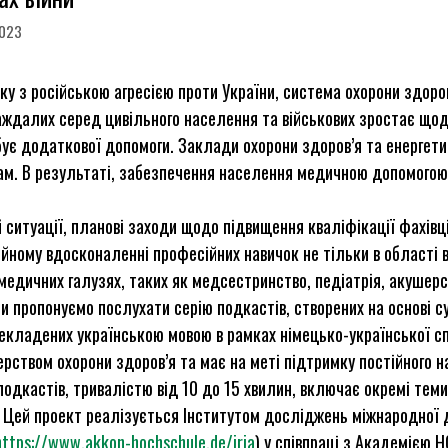
2023
зку з російською агресією проти України, система охорони здор
ждалих серед цивільного населення та військових зростає щодн
ує додаткової допомоги. Заклади охорони здоров’я та енергети
ам. В результаті, забезпечення населення медичною допомогою
й ситуації, планові заходи щодо підвищення кваліфікації фахівц
ійному вдосконаленні професійних навичок не тільки в області ві
медичних галузях, таких як медсестринство, педіатрія, акушерс
и пропонуємо послухати серію подкастів, створених на основі с
екладених українською мовою в рамках німецько-української с
ерством охорони здоров’я та має на меті підтримку постійного 
подкастів, тривалістю від 10 до 15 хвилин, включає окремі те
 Цей проект реалізується Інститутом досліджень міжнародної до
https://www.akkon-hochschule.de/iria
) у співпраці з Академією