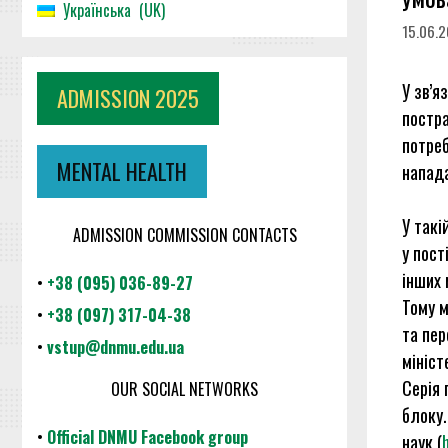
Українська
UK
15.06.
У зв’я
ADMISSION 2025
постра
потреб
MENTAL HEALTH
напад
У такі
ADMISSION COMMISSION CONTACTS
у пост
інших 
•
+38 (095) 036-89-27
Тому м
•
+38 (097) 317-04-38
та пер
•
vstup@dnmu.edu.ua
мініст
Серія 
OUR SOCIAL NETWORKS
блоку.
•
Official DNMU Facebook group
наук (