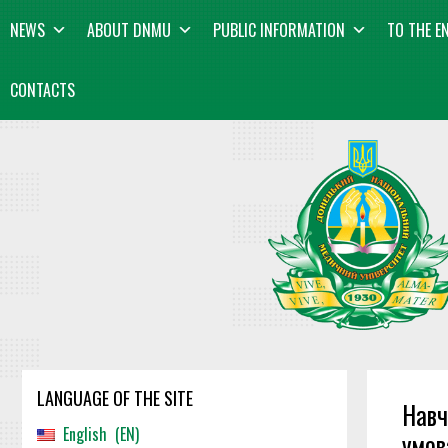
Skip
content
NEWS
ABOUT DNMU
PUBLIC INFORMATION
TO THE E
to
content
CONTACTS
LANGUAGE OF THE SITE
Навч
English
EN
умов