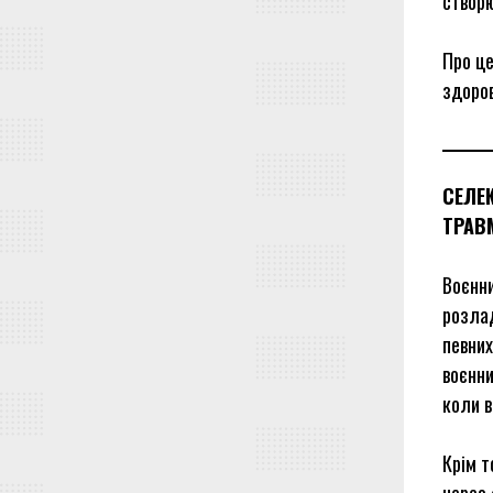
створ
Про ц
здоров
СЕЛЕ
ТРАВ
Воєнни
розлад
певних
воєнни
коли в
Крім т
через 