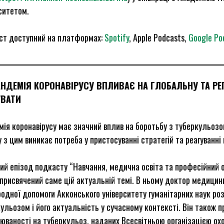
ситетом.
ст доступний на платформах:
Spotify
, Apple Podcasts,
Google Po
АНДЕМІЯ КОРОНАВІРУСУ ВПЛИВАЄ НА ГЛОБАЛЬНУ ТА РЕГ
УВАТИ
ія коронавірусу має значний вплив на боротьбу з туберкульозом 
у з цим виникає потреба у пристосуванні стратегій та реагуванні
ий епізод подкасту “Навчання, медична освіта та професійний о
 присвячений саме цій актуальній темі. В ньому доктор медицин
одної допомоги Акконського університету гуманітарних наук ро
ульозом і його актуальність у сучасному контексті. Він також
юваності на туберкульоз, наданих Всесвітньою організацією охо