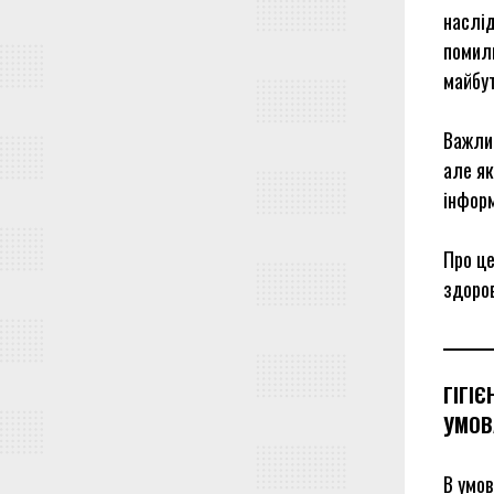
наслід
помилк
майбу
Важлив
але я
інформ
Про ц
здоров
ГІГІ
УМОВ
В умов