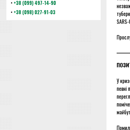
•
+38 (099) 497-14-90
незваж
•
+38 (098) 027-91-03
туберк
SARS-C
Просл
ПОЗИ
У криз
певні 
перегл
поміче
майбу
Помилк