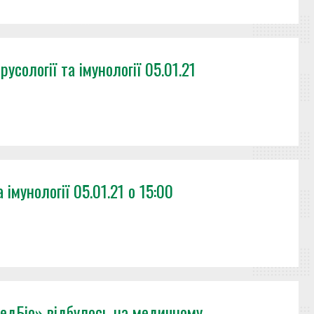
русології та імунології 05.01.21
 імунології 05.01.21 о 15:00
МедБіо» відбулось на медичному