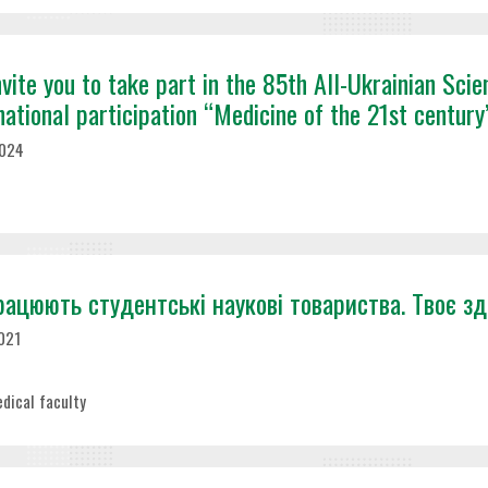
vite you to take part in the 85th All-Ukrainian Sci
national participation “Medicine of the 21st century
2024
рацюють студентські наукові товариства. Твоє зд
021
s
edical faculty