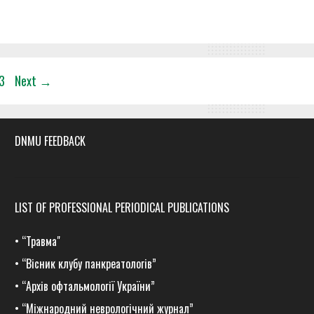
e
Page
3
Next
→
DNMU FEEDBACK
LIST OF PROFESSIONAL PERIODICAL PUBLICATIONS
•
“Травма
"
•
“Вісник клубу панкреатологів”
•
“Архів офтальмології України”
•
“Міжнародний неврологічний журнал”