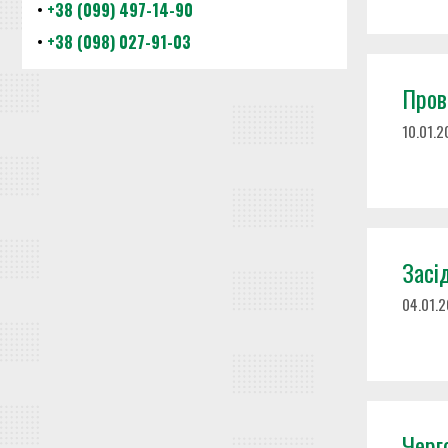
•
+38 (099) 497-14-90
•
+38 (098) 027-91-03
Прове
10.01.2
Засід
04.01.
Черг