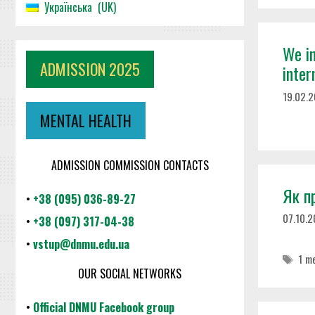
Українська
UK
We in
ADMISSION 2025
inter
19.02.
MENTAL HEALTH
ADMISSION COMMISSION CONTACTS
Як п
•
+38 (095) 036-89-27
07.10.2
•
+38 (097) 317-04-38
•
vstup@dnmu.edu.ua
Tag
1 m
OUR SOCIAL NETWORKS
•
Official DNMU Facebook group