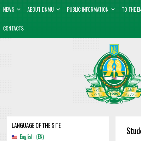
Skip
content
NEWS
ABOUT DNMU
PUBLIC INFORMATION
TO THE E
to
content
CONTACTS
LANGUAGE OF THE SITE
Stud
English
EN