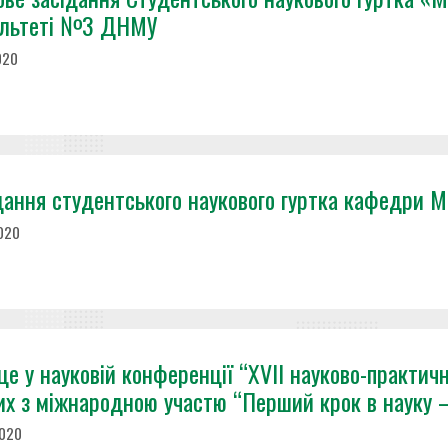
льтеті №3 ДНМУ
020
дання студентського наукового гуртка кафедри Мікр
2020
сце у науковій конференції “XVII науково-практи
их з міжнародною участю “Перший крок в науку –
2020