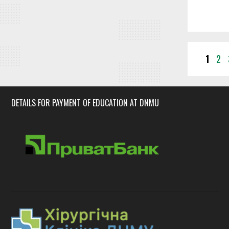
Page
Pag
1
2
DETAILS FOR PAYMENT OF EDUCATION AT DNMU