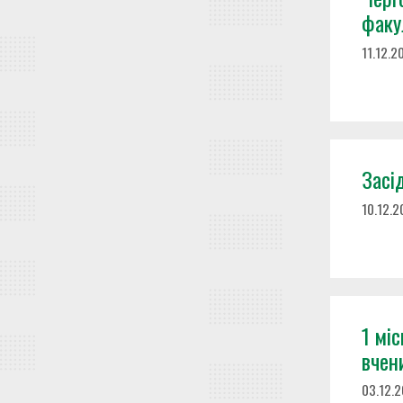
факу
11.12.2
Засі
10.12.
1 мі
вчен
03.12.