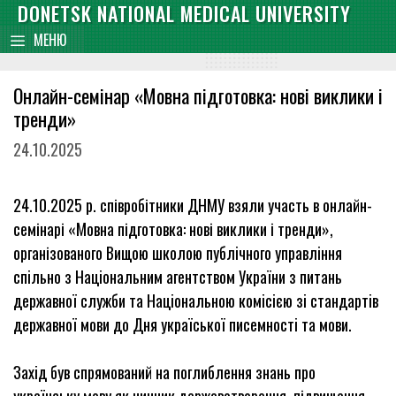
Skip
DONETSK NATIONAL MEDICAL UNIVERSITY
content
to
МЕНЮ
content
Онлайн-семінар «Мовна підготовка: нові виклики і
тренди»
24.10.2025
24.10.2025 р. співробітники ДНМУ взяли участь в онлайн-
семінарі «Мовна підготовка: нові виклики і тренди»,
організованого Вищою школою публiчного управлiння
спiльно з Нацiональним агентством України з питань
державної слyжби та Нацiональною комiсiєю зi стандартiв
державної мови до Дня україської писемностi та мови.
Захiд був спрямований на поглиблення знань про