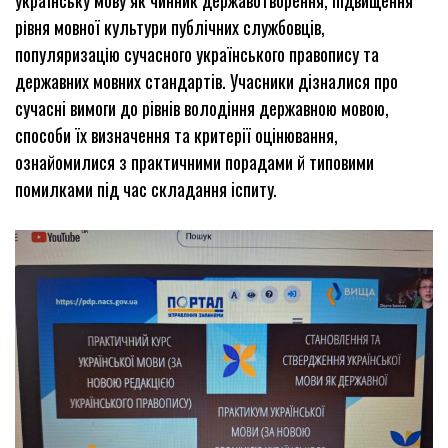
українську мову як чинник державотворення, підвищення
рівня мовної культури публiчних службовцiв,
популяризацію сучасного українського правопису та
державних мовних стандартiв. Учасники дiзналися про
сучаснi вимоги до piвнiв володiння державною мовою,
способи їx визначення та критерiї оцiнювання,
ознайомилися з практичними порадами й типовими
помилками пiд час складання iспитy.