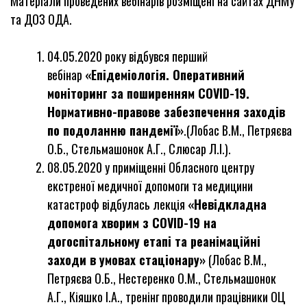
Матеріали проведених вебінарів розміщені на сайтах ДНМУ
та ДОЗ ОДА.
04.05.2020 року відбувся перший
вебінар
«Епідеміологія. Оперативний
моніторинг за поширенням
COVID
-19.
Нормативно-правове забезпечення заходів
по подоланню пандемії»
.(Лобас В.М., Петряєва
О.Б., Стельмашонок А.Г., Слюсар Л.І.).
08.05.2020 у приміщенні Обласного центру
екстреної медичної допомоги та медицини
катастроф відбулась лекція
«Невідкладна
допомога хворим з
COVID
-19 на
догоспітальному етапі та реанімаційні
заходи в умовах стаціонару»
(Лобас В.М.,
Петряєва О.Б., Нестеренко О.М., Стельмашонок
А.Г., Кіяшко І.А., тренінг проводили працівники ОЦ