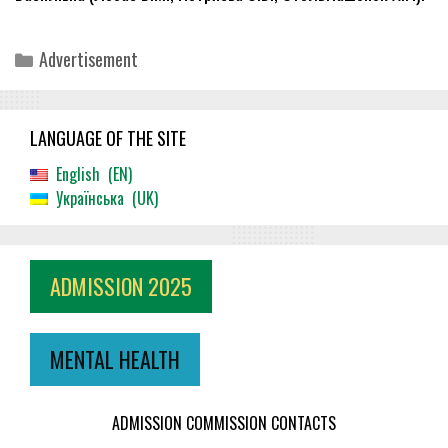
Categories
Advertisement
LANGUAGE OF THE SITE
English
EN
Українська
UK
ADMISSION 2025
MENTAL HEALTH
ADMISSION COMMISSION CONTACTS