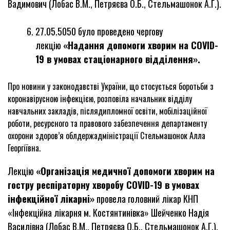
Вадимович (Лобас В.М., Петряєва О.Б., Стельмашонок А.Г.).
27.05.5050 було проведено чергову
лекцію
«Надання допомоги хворим на
COV
І
D
-
19 в умовах стаціонарного відділення».
Про новини у законодавстві України, що стосується боротьби з
коронавірусною інфекцією, розповіла начальник відділу
навчальних закладів, післядипломної освіти, мобілізаційної
роботи, ресурсного та правового забезпечення департаменту
охорони здоров’я облдержадміністрації Стельмашонок Алла
Георгіївна.
Лекцію
«Організація медичної допомоги хворим на
гостру респіраторну хворобу
COVID
-19 в умовах
інфекційної лікарні»
провела головний лікар КНП
«Інфекційна лікарня м. Костянтинівка» Шейченко Надія
Василівна (Лобас В.М., Петряєва О.Б., Стельмашонок А.Г.).