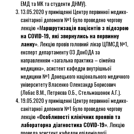
ЕМД та МК та студенти ДНМУ).
13.05.2020 у приміщенні Центру первинної медико-
санітарної допомоги №1 було проведено чергову
лекцію «М
аршрутизація пацієнтів з підозрою
на
COVID
-19, які звернулись на первинну
ланку»
. Лекцію провів головний лікар ЦПМСД №1,
експерт департаменту ОЗ ДонОДА за
направленням «загальна практика – сімейна
медицина», асистент кафедри внутрішньої
медицини №1 Донецького національного медичного
університету Власенко Олександр Борисович
(Лобас В.М., Петряєва О.Б., Стельмашонок А.Г.).
19.05.2020 у приміщенні Центру первинної медико-
санітарної допомоги №1 було проведено чергову
лекцію
«Особливості клінічних проявів та
лабораторна діагностика
COVID
-19»
. Лекцію
провела асистент кафедри епідеміології,