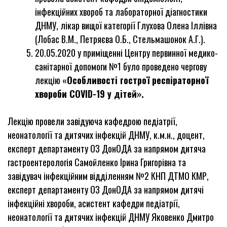
інфекційних хвороб та лабораторної діагностики
ДНМУ, лікар вищої категорії Глухова Олена Іллівна
(Лобас В.М., Петряєва О.Б., Стельмашонок А.Г.).
20.05.2020 у приміщенні Центру первинної медико-
санітарної допомоги №1 було проведено чергову
лекцію «
Особливості гострої респіраторної
хвороби
COVID
-19 у дітей».
Лекцію провели завідуюча кафедрою педіатрії,
неонатології та дитячих інфекцій ДНМУ, к.м.н., доцент,
експерт департаменту ОЗ ДонОДА за напрямом дитяча
гастроентерологія Самойленко Ірина Григорівна та
завідувач інфекційним відділенням №2 КНП ДТМО КМР,
експерт департаменту ОЗ ДонОДА за напрямом дитячі
інфекційні хвороби, асистент кафедри педіатрії,
неонатології та дитячих інфекцій ДНМУ Яковенко Дмитро