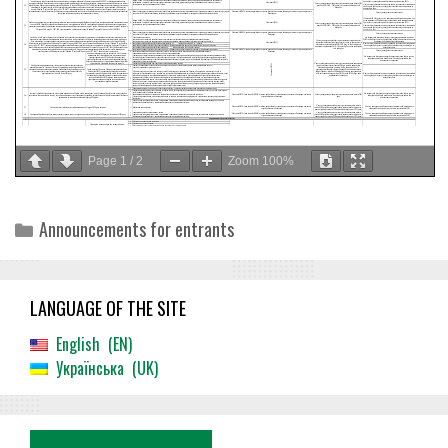
Page
1
/
2
Zoom
100%
Categories
Announcements for entrants
LANGUAGE OF THE SITE
English
EN
Українська
UK