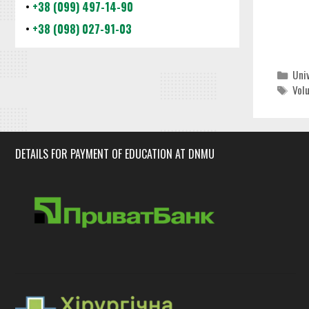
•
+38 (099) 497-14-90
•
+38 (098) 027-91-03
Cat
Uni
Tag
Vol
DETAILS FOR PAYMENT OF EDUCATION AT DNMU