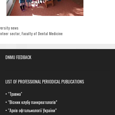
egories
versity news
s
unteer sector
,
Faculty of Dental Medicine
DNMU FEEDBACK
LIST OF PROFESSIONAL PERIODICAL PUBLICATIONS
•
“Травма
"
•
“Вісник клубу панкреатологів”
•
“Архів офтальмології України”