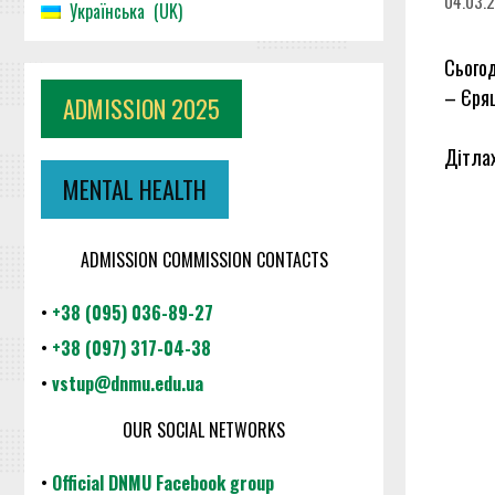
04.03.
Українська
UK
Сьогод
– Єряш
ADMISSION 2025
Дітлах
MENTAL HEALTH
ADMISSION COMMISSION CONTACTS
•
+38 (095) 036-89-27
•
+38 (097) 317-04-38
•
vstup@dnmu.edu.ua
OUR SOCIAL NETWORKS
•
Official DNMU Facebook group