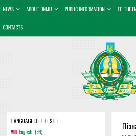
Skip
content
NEWS
ABOUT DNMU
PUBLIC INFORMATION
TO THE E
to
content
CONTACTS
LANGUAGE OF THE SITE
Пізн
English
EN