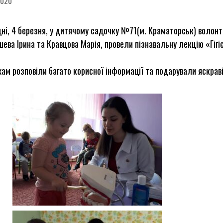
2020
ні, 4 березня, у дитячому садочку №71(м. Краматорськ) волон
ева Ірина та Кравцова Марія, провели пізнавальну лекцію «Гігі
ам розповіли багато корисної інформації та подарували яскраві