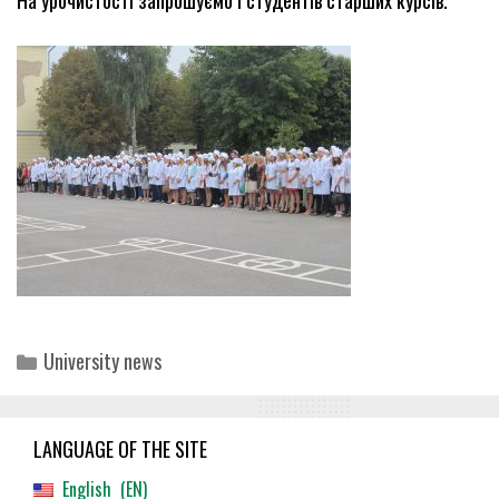
На урочистості запрошуємо і студентів старших курсів.
Categories
University news
LANGUAGE OF THE SITE
English
EN