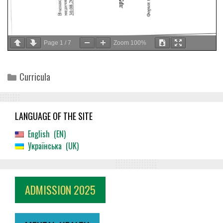
Page
1
/
7
Zoom
100%
Categories
Curricula
LANGUAGE OF THE SITE
English
EN
Українська
UK
ADMISSION 2025