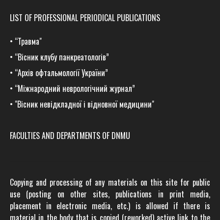
LIST OF PROFESSIONAL PERIODICAL PUBLICATIONS
•
“Травма
"
•
“Вісник клубу панкреатологів”
•
“Архів офтальмології України”
•
“Міжнародний неврологічний журнал”
•
"Вісник невідкладної і відновної медицини"
FACULTIES AND DEPARTMENTS OF DNMU
Copying and processing of any materials on this site for public
use (posting on other sites, publications in print media,
placement in electronic media, etc.) is allowed if there is
material in the body that is copied (reworked) active link to the