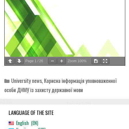
Page
1
/
26
Zoom
100%
Categories
University news
,
Корисна інформація уповноваженної
особи ДНМУ із захисту державної мови
LANGUAGE OF THE SITE
English
EN