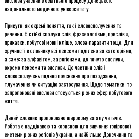
вислови учасників освітнього процесу Донецького
національного медичного університету.
Присутні як окремі поняття, так і словосполучення та
речення. Є стійкі сполуки слів, фразеологізми, прислів’я,
приказки, побутові мовні кліше, слова-паразити тощо. Для
зручності в словнику всі лексеми поділено за категоріями,
а саме: за алфавітом, за регіонами, де почуто сполуки,
окремо лексеми та вислови. До частини слів і
словосполучень подано пояснення про походження,
тлумачення чи ситуацію застосування. Щодо тематики, то
запропоновані вислови стосуються різних сфер побутового
життя.
Даний словник пропоновано широкому загалу читачів.
Робота є надцікавою та корисною для вивчення говіркової
системи різних регіонів України, а найбільше Донеччини та