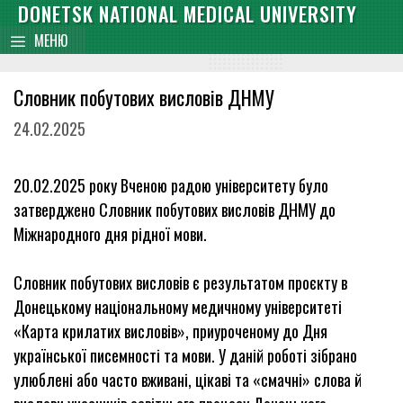
Skip
DONETSK NATIONAL MEDICAL UNIVERSITY
content
to
МЕНЮ
content
Словник побутових висловів ДНМУ
24.02.2025
20.02.2025 року Вченою радою університету було
затверджено Словник побутових висловів ДНМУ до
Міжнародного дня рідної мови.
Словник побутових висловів є результатом проєкту в
Донецькому національному медичному університеті
«Карта крилатих висловів», приуроченому до Дня
української писемності та мови. У даній роботі зібрано
улюблені або часто вживані, цікаві та «смачні» слова й