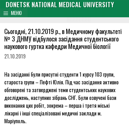
Skip
DONETSK NATIONAL MEDICAL UNIVERSITY
content
to
МЕНЮ
content
Сьогодні, 21.10.2019 р., в Медичному факультеті
№ 3 ДНМУ відбулося засідання студентського
наукового гуртка кафедри Медичної біології
21.10.2019
На засіданні були присутні студенти 1 курсу 103 групи,
староста групи – Пефті Юлія. Під час засідання активно
обговорені та затверджені теми студентських наукових
досліджень, наступних зібрань СНГ. Були озвучені бази
виконання цих робіт, зокрема – перша і третя міські
лікарні і інші спеціалізовані медичні заклади м.
Маріуполь.