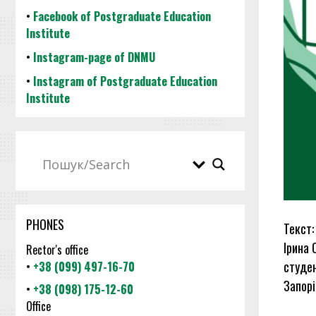
•
Facebook of Postgraduate Education
Institute
•
Instagram-page of DNMU
•
Instagram of Postgraduate Education
Institute
PHONES
Текст:
Ірина 
Rector's office
студен
•
+38 (099) 497-16-70
Запорі
•
+38 (098) 175-12-60
Office