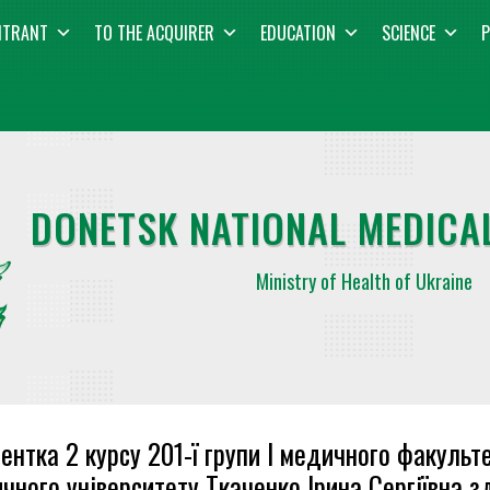
NTRANT
TO THE ACQUIRER
EDUCATION
SCIENCE
P
DONETSK NATIONAL MEDICAL
Ministry of Health of Ukraine
ентка 2 курсу 201-ї групи І медичного факуль
чного університету Ткаченко Ірина Сергіївна з