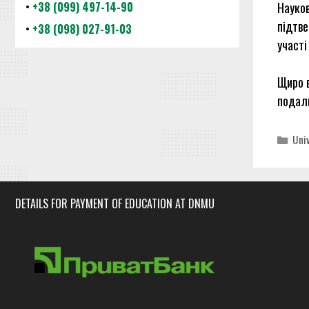
•
+38 (099) 497-14-90
Науков
підтве
•
+38 (098) 027-91-03
участі
Щиро в
подаль
Cat
Uni
DETAILS FOR PAYMENT OF EDUCATION AT DNMU