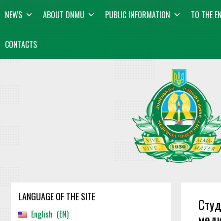
Skip
content
NEWS
ABOUT DNMU
PUBLIC INFORMATION
TO THE E
to
content
CONTACTS
LANGUAGE OF THE SITE
Студ
English
EN
меди