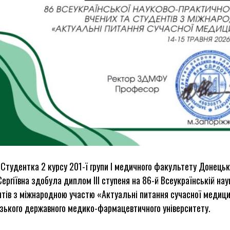
 Студентка 2 курсу 201-ї групи І медичного факультету Донець
Сергіївна здобула диплом ІІІ ступеня на 86-й Всеукраїнській н
тів з міжнародною участю «Актуальні питання сучасної медици
зького державного медико-фармацевтичного університету.