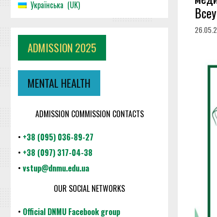
Українська
UK
Всеу
26.05.
ADMISSION 2025
MENTAL HEALTH
ADMISSION COMMISSION CONTACTS
•
+38 (095) 036-89-27
•
+38 (097) 317-04-38
•
vstup@dnmu.edu.ua
OUR SOCIAL NETWORKS
•
Official DNMU Facebook group