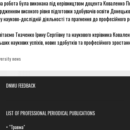
а робота була виконана під керівництвом доцента Коваленко По
рдженням високого рівня підготовки здобувачів освіти Донецько
 у науково-дослідній діяльності та прагнення до професійного р
ітаємо Ткаченко Ірину Сергіївну та наукового керівника Ковален
ших наукових успіхів, нових здобутків та професійного зростанн
egories
versity news
DNMU FEEDBACK
LIST OF PROFESSIONAL PERIODICAL PUBLICATIONS
•
“Травма
"