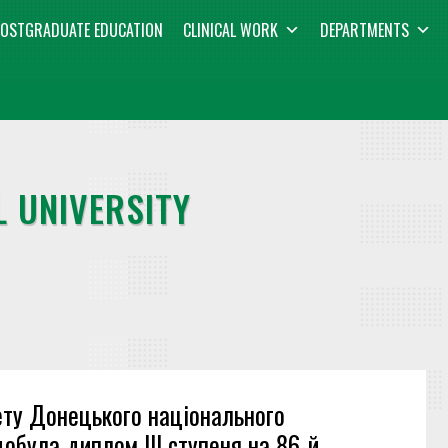
OSTGRADUATE EDUCATION
CLINICAL WORK
DEPARTMENTS
 UNIVERSITY
тету Донецького національного
добула диплом ІІІ ступеня на 86-й