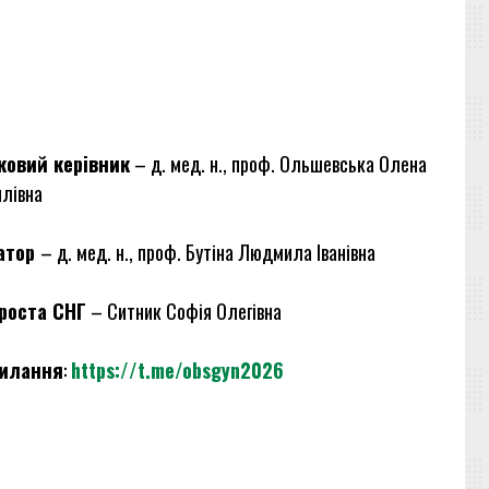
ковий керівник
– д. мед. н., проф. Ольшевська Олена
лівна
атор
– д. мед. н., проф. Бутіна Людмила Іванівна
роста СНГ
– Ситник Софія Олегівна
илання
:
https://t.me/obsgyn2026