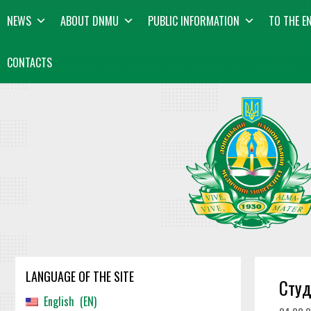
Skip
content
NEWS
ABOUT DNMU
PUBLIC INFORMATION
TO THE E
to
content
CONTACTS
LANGUAGE OF THE SITE
Студ
English
EN