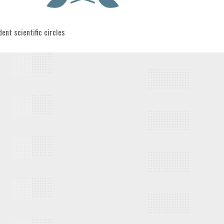
egories
ent scientific circles