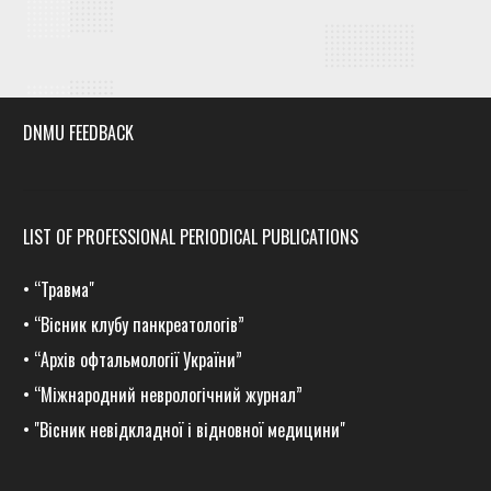
DNMU FEEDBACK
LIST OF PROFESSIONAL PERIODICAL PUBLICATIONS
•
“Травма
"
•
“Вісник клубу панкреатологів”
•
“Архів офтальмології України”
•
“Міжнародний неврологічний журнал”
•
"Вісник невідкладної і відновної медицини"