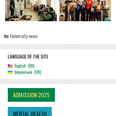
Categories
University news
LANGUAGE OF THE SITE
English
EN
Українська
UK
ADMISSION 2025
MENTAL HEALTH