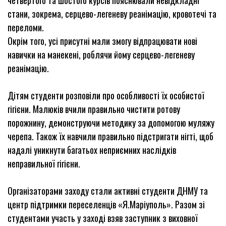
четвертого та шостого курсів пояснювали невідкладні
стани, зокрема, серцево-легеневу реанімацію, кровотечі та
переломи.
Окрім того, усі присутні мали змогу відпрацювати нові
навички на манекені, роблячи йому серцево-легеневу
реанімацію.
Дітям студенти розповіли про особливості їх особистої
гігієни. Малюків вчили правильно чистити ротову
порожнину, демонструючи методику за допомогою муляжу
черепа. Також їх навчили правильно підстригати нігті, щоб
надалі уникнути багатьох неприємних наслідків
неправильної гігієни.
Організаторами заходу стали активні студенти ДНМУ та
центр підтримки переселенців «Я.Маріуполь». Разом зі
студентами участь у заході взяв заступник з виховної